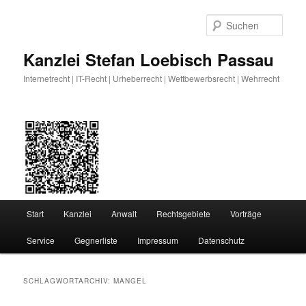
Zum
Zum
primären
sekundären
Such
Inhalt
Inhalt
springen
springen
Kanzlei Stefan Loebisch Passau
Internetrecht | IT-Recht | Urheberrecht | Wettbewerbsrecht | Wehrrecht
Hauptmenü
Start
Kanzlei
Anwalt
Rechtsgebiete
Vorträge
Service
Gegnerliste
Impressum
Datenschutz
SCHLAGWORTARCHIV:
MANGEL