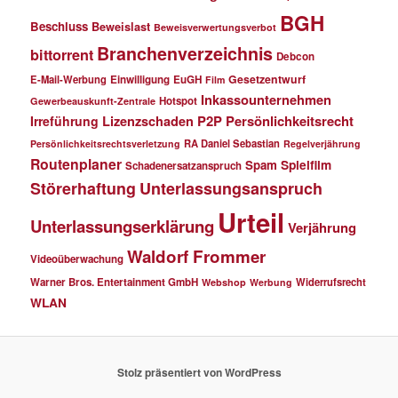
BGH
Beschluss
Beweislast
Beweisverwertungsverbot
Branchenverzeichnis
bittorrent
Debcon
Gesetzentwurf
E-Mail-Werbung
Einwilligung
EuGH
Film
Inkassounternehmen
Hotspot
Gewerbeauskunft-Zentrale
P2P
Persönlichkeitsrecht
Irreführung
Lizenzschaden
RA Daniel Sebastian
Persönlichkeitsrechtsverletzung
Regelverjährung
Routenplaner
Spielfilm
Spam
Schadenersatzanspruch
Störerhaftung
Unterlassungsanspruch
Urteil
Unterlassungserklärung
Verjährung
Waldorf Frommer
Videoüberwachung
Warner Bros. Entertainment GmbH
Widerrufsrecht
Webshop
Werbung
WLAN
Stolz präsentiert von WordPress