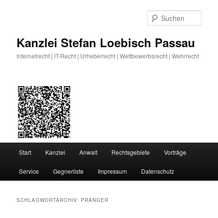
Zum
Zum
primären
sekundären
Such
Inhalt
Inhalt
springen
springen
Kanzlei Stefan Loebisch Passau
Internetrecht | IT-Recht | Urheberrecht | Wettbewerbsrecht | Wehrrecht
Hauptmenü
Start
Kanzlei
Anwalt
Rechtsgebiete
Vorträge
Service
Gegnerliste
Impressum
Datenschutz
SCHLAGWORTARCHIV:
PRANGER