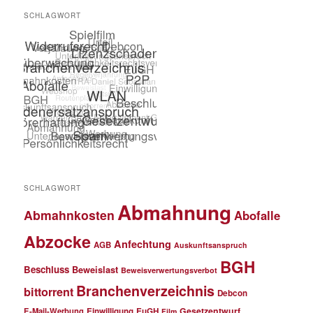
SCHLAGWORT
SCHLAGWORT
Abmahnung
Abmahnkosten
Abofalle
Abzocke
Anfechtung
AGB
Auskunftsanspruch
BGH
Beschluss
Beweislast
Beweisverwertungsverbot
Branchenverzeichnis
bittorrent
Debcon
Gesetzentwurf
E-Mail-Werbung
Einwilligung
EuGH
Film