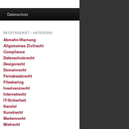
Datenschutz
RECHTSGEBIET / KATEGORIE
Abmahn-Warnung
Allgemeines Zivilrecht
Compliance
Datenschutzrecht
Designrecht
Domainrecht
Fernabsatzrecht
Filesharing
Insolvenzrecht
Internetrecht
IT-Sicherheit
Kanzlei
Kunstrecht
Markenrecht
Mietrecht