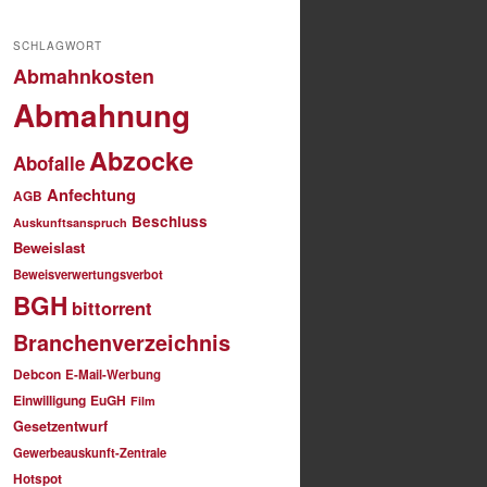
SCHLAGWORT
Abmahnkosten
Abmahnung
Abzocke
Abofalle
Anfechtung
AGB
Beschluss
Auskunftsanspruch
Beweislast
Beweisverwertungsverbot
BGH
bittorrent
Branchenverzeichnis
Debcon
E-Mail-Werbung
Einwilligung
EuGH
Film
Gesetzentwurf
Gewerbeauskunft-Zentrale
Hotspot