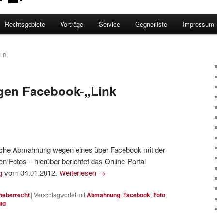
Rechtsgebiete
Vorträge
Service
Gegnerliste
Impressum
ILD
en Facebook-„Link
tliche Abmahnung wegen eines über Facebook mit der
en Fotos – hierüber berichtet das Online-Portal
ag
vom 04.01.2012.
Weiterlesen
→
heberrecht
|
Verschlagwortet mit
Abmahnung
,
Facebook
,
Foto
,
ild