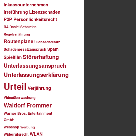
Inkassounternehmen
Lizenzschaden
Irreführung
P2P
Persönlichkeitsrecht
RA Daniel Sebastian
Regelverjährung
Routenplaner
Schadenersatz
Spam
Schadenersatzanspruch
Störerhaftung
Spielfilm
Unterlassungsanspruch
Unterlassungserklärung
Urteil
Verjährung
Videoüberwachung
Waldorf Frommer
Warner Bros. Entertainment
GmbH
Webshop
Werbung
WLAN
Widerrufsrecht