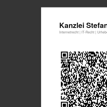
Zum
Zum
primären
sekundären
Inhalt
Inhalt
Kanzlei Stefa
springen
springen
Internetrecht | IT-Recht | Urhe