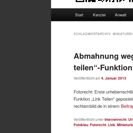
Hauptmenü
Start
Kanzlei
Anwalt
SCHLAGWORTARCHIV:
MINIATURB
Abmahnung weg
teilen“-Funktion
Veröffentlicht am
4. Januar 2013
Fotorecht: Erste urheberrech
Funktion „Link Teilen“ gepostet
rechtambild.de in einem
Beitr
Veröffentlicht unter
Internetrecht
,
Ur
Fotoklau
,
Fotorecht
,
Link
,
Miniaturb