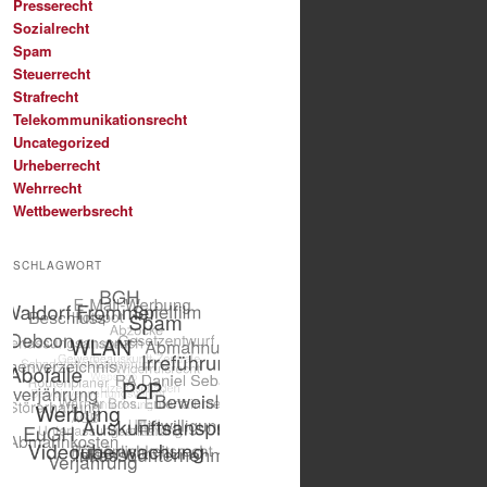
Presserecht
Sozialrecht
Spam
Steuerrecht
Strafrecht
Telekommunikationsrecht
Uncategorized
Urheberrecht
Wehrrecht
Wettbewerbsrecht
SCHLAGWORT