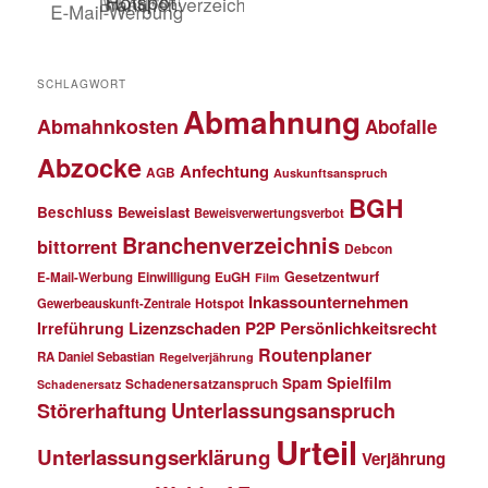
SCHLAGWORT
Abmahnung
Abmahnkosten
Abofalle
Abzocke
Anfechtung
AGB
Auskunftsanspruch
BGH
Beschluss
Beweislast
Beweisverwertungsverbot
Branchenverzeichnis
bittorrent
Debcon
Einwilligung
EuGH
Gesetzentwurf
E-Mail-Werbung
Film
Inkassounternehmen
Gewerbeauskunft-Zentrale
Hotspot
Lizenzschaden
P2P
Persönlichkeitsrecht
Irreführung
Routenplaner
RA Daniel Sebastian
Regelverjährung
Spielfilm
Spam
Schadenersatzanspruch
Schadenersatz
Störerhaftung
Unterlassungsanspruch
Urteil
Unterlassungserklärung
Verjährung