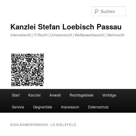
Zum
Zum
primären
sekundären
Such
Inhalt
Inhalt
springen
springen
Kanzlei Stefan Loebisch Passau
Internetrecht | IT-Recht | Urheberrecht | Wettbewerbsrecht | Wehrrecht
Hauptmenü
Start
Kanzlei
Anwalt
Rechtsgebiete
Vorträge
Service
Gegnerliste
Impressum
Datenschutz
SCHLAGWORTARCHIV:
LG BIELEFELD