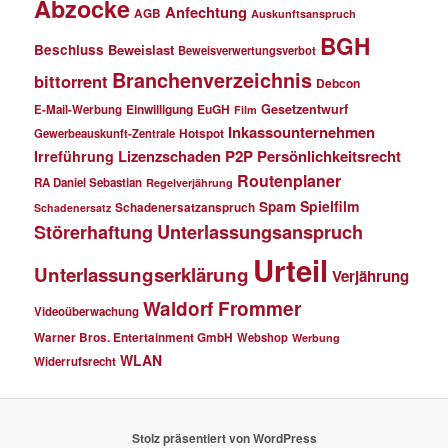
Abzocke
Anfechtung
AGB
Auskunftsanspruch
BGH
Beschluss
Beweislast
Beweisverwertungsverbot
Branchenverzeichnis
bittorrent
Debcon
Einwilligung
EuGH
Gesetzentwurf
E-Mail-Werbung
Film
Inkassounternehmen
Gewerbeauskunft-Zentrale
Hotspot
Lizenzschaden
P2P
Persönlichkeitsrecht
Irreführung
Routenplaner
RA Daniel Sebastian
Regelverjährung
Spielfilm
Spam
Schadenersatzanspruch
Schadenersatz
Störerhaftung
Unterlassungsanspruch
Urteil
Unterlassungserklärung
Verjährung
Waldorf Frommer
Videoüberwachung
Warner Bros. Entertainment GmbH
Webshop
Werbung
WLAN
Widerrufsrecht
Stolz präsentiert von WordPress