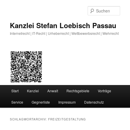
Zum
Zum
primären
sekundären
Such
Inhalt
Inhalt
springen
springen
Kanzlei Stefan Loebisch Passau
Internetrecht | IT-Recht | Urheberrecht | Wettbewerbsrecht | Wehrrecht
Hauptmenü
Start
Kanzlei
Anwalt
Rechtsgebiete
Vorträge
Service
Gegnerliste
Impressum
Datenschutz
SCHLAGWORTARCHIV:
FREIZEITGESTALTUNG