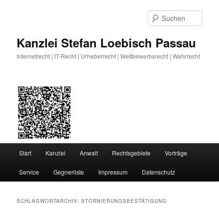
Zum
Zum
primären
sekundären
Such
Inhalt
Inhalt
springen
springen
Kanzlei Stefan Loebisch Passau
Internetrecht | IT-Recht | Urheberrecht | Wettbewerbsrecht | Wehrrecht
Hauptmenü
Start
Kanzlei
Anwalt
Rechtsgebiete
Vorträge
Service
Gegnerliste
Impressum
Datenschutz
SCHLAGWORTARCHIV:
STORNIERUNGSBESTÄTIGUNG