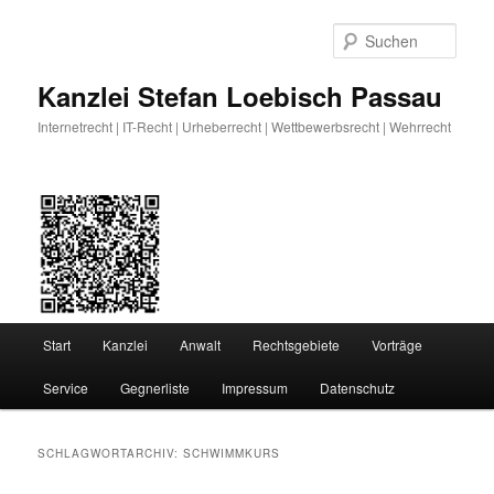
Zum
Zum
primären
sekundären
Such
Inhalt
Inhalt
springen
springen
Kanzlei Stefan Loebisch Passau
Internetrecht | IT-Recht | Urheberrecht | Wettbewerbsrecht | Wehrrecht
Hauptmenü
Start
Kanzlei
Anwalt
Rechtsgebiete
Vorträge
Service
Gegnerliste
Impressum
Datenschutz
SCHLAGWORTARCHIV:
SCHWIMMKURS