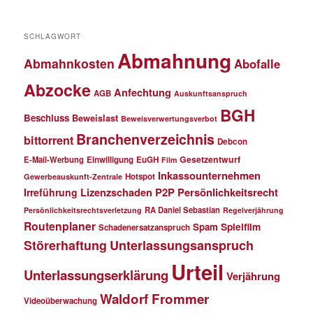
SCHLAGWORT
Abmahnung
Abmahnkosten
Abofalle
Abzocke
Anfechtung
AGB
Auskunftsanspruch
BGH
Beschluss
Beweislast
Beweisverwertungsverbot
Branchenverzeichnis
bittorrent
Debcon
Gesetzentwurf
E-Mail-Werbung
Einwilligung
EuGH
Film
Inkassounternehmen
Hotspot
Gewerbeauskunft-Zentrale
P2P
Persönlichkeitsrecht
Irreführung
Lizenzschaden
RA Daniel Sebastian
Persönlichkeitsrechtsverletzung
Regelverjährung
Routenplaner
Spielfilm
Spam
Schadenersatzanspruch
Störerhaftung
Unterlassungsanspruch
Urteil
Unterlassungserklärung
Verjährung
Waldorf Frommer
Videoüberwachung