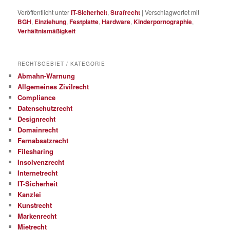
Veröffentlicht unter
IT-Sicherheit
,
Strafrecht
|
Verschlagwortet mit
BGH
,
Einziehung
,
Festplatte
,
Hardware
,
Kinderpornographie
,
Verhältnismäßigkeit
RECHTSGEBIET / KATEGORIE
Abmahn-Warnung
Allgemeines Zivilrecht
Compliance
Datenschutzrecht
Designrecht
Domainrecht
Fernabsatzrecht
Filesharing
Insolvenzrecht
Internetrecht
IT-Sicherheit
Kanzlei
Kunstrecht
Markenrecht
Mietrecht