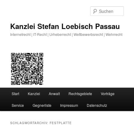
Zum
Zum
primären
sekundären
Such
Inhalt
Inhalt
springen
springen
Kanzlei Stefan Loebisch Passau
Internetrecht | IT-Recht | Urheberrecht | Wettbewerbsrecht | Wehrrecht
Hauptmenü
Start
Kanzlei
Anwalt
Rechtsgebiete
Vorträge
Service
Gegnerliste
Impressum
Datenschutz
SCHLAGWORTARCHIV:
FESTPLATTE