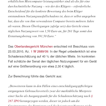
erhältlichen Mietcomputer leistungsstärker sind als die für eine
durchschnittliche Nutzung – wie der des Klägers – erforderliche.
Entscheidend für die konkrete Bewertung des beim Kläger
entstandenen Nutzungsausfallschadens ist, dass er selbst angegeben
hat, dass die von ihm verwendeten Computer bereits mehrere Jahre
alt waren. Diesen Überlegungen zufolge setzt das Gericht einen
täglichen Nutzungswert von 1,50 Euro an, für 261 Tage somit den
Erstattungsbetrag von 391,50 Euro.“
Das
Oberlandesgericht München
entschied mit Beschluss vom
23.03.2010, Az.
1 W 2689/09
: In der Regel unbedenklich ist eine
Schadensschätzung auf 40 % der üblichen Miete. Im konkreten
Fall schätzte der Senat den täglichen Nutzungswert für ein Gerät
auf eine Größenordnung von etwa 2,30 € täglich.
Zur Berechnung führte das Gericht aus:
„Desweiteren kann in den Fällen eines entschädigungspflichtigen
entgangenen Gebrauchsvorteils zwar der marktübliche Mietpreis
einer Sache als Ausgangspunkt für die Schadensschätzung nach
§
287 ZPO
herangezogen werden, dieser ist jedoch um die
Gewinnspanne des Vermieters und die bei privater Nutzung nicht