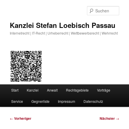
Zum
primären
Such
Inhalt
springen
Kanzlei Stefan Loebisch Passau
Internetrecht | IT-Recht | Urheberrecht | Wettbewerbsrecht | Wehrrecht
Hauptmenü
Start
Kanzlei
Anwalt
Rechtsgebiete
Vorträge
Service
Gegnerliste
Impressum
Datenschutz
Beitragsnavigation
←
Vorheriger
Nächster
→