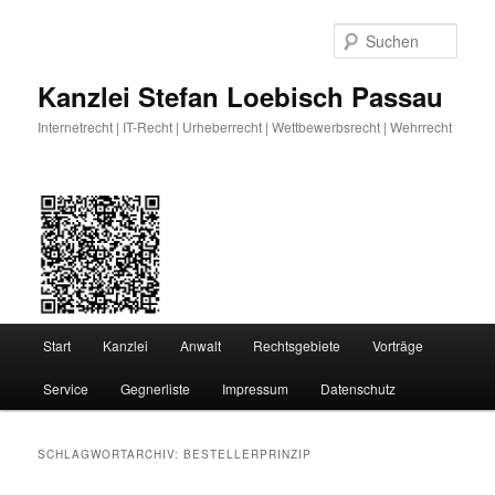
Zum
Zum
primären
sekundären
Such
Inhalt
Inhalt
springen
springen
Kanzlei Stefan Loebisch Passau
Internetrecht | IT-Recht | Urheberrecht | Wettbewerbsrecht | Wehrrecht
Hauptmenü
Start
Kanzlei
Anwalt
Rechtsgebiete
Vorträge
Service
Gegnerliste
Impressum
Datenschutz
SCHLAGWORTARCHIV:
BESTELLERPRINZIP