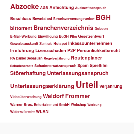
Abzocke
Anfechtung
AGB
Auskunftsanspruch
BGH
Beschluss
Beweislast
Beweisverwertungsverbot
Branchenverzeichnis
bittorrent
Debcon
Einwilligung
EuGH
Gesetzentwurf
E-Mail-Werbung
Film
Inkassounternehmen
Gewerbeauskunft-Zentrale
Hotspot
Lizenzschaden
P2P
Persönlichkeitsrecht
Irreführung
Routenplaner
RA Daniel Sebastian
Regelverjährung
Spielfilm
Spam
Schadenersatzanspruch
Schadenersatz
Störerhaftung
Unterlassungsanspruch
Urteil
Unterlassungserklärung
Verjährung
Waldorf Frommer
Videoüberwachung
Warner Bros. Entertainment GmbH
Webshop
Werbung
WLAN
Widerrufsrecht