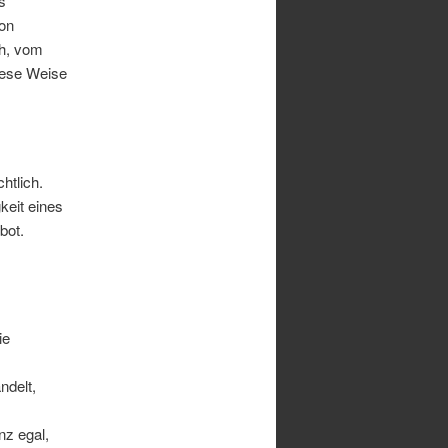
s
ion
ch, vom
iese Weise
htlich.
keit eines
bot.
ie
ndelt,
nz egal,