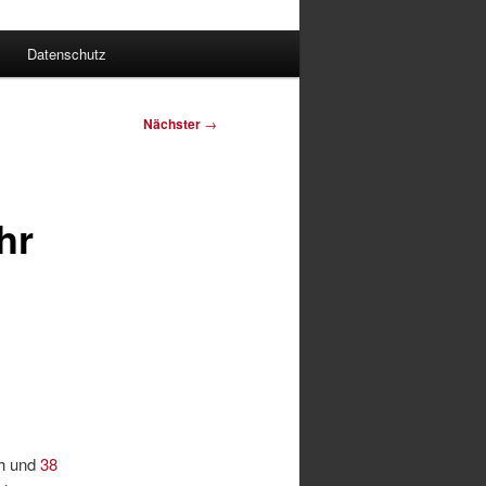
Datenschutz
Nächster
→
hr
h und
38