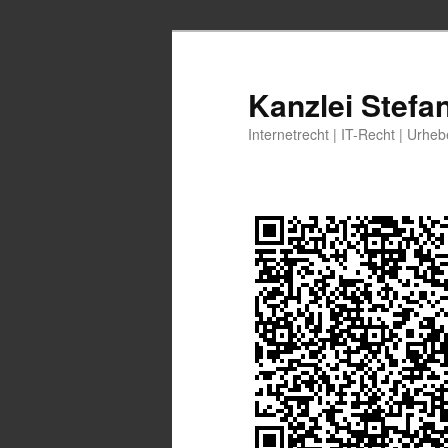
Zum
primären
Inhalt
Kanzlei Stefa
springen
Internetrecht | IT-Recht | Urhe