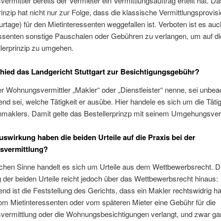
rmittler bereits der Vermieter ein Vermittlungsauftrag erteilt hat. Da
rinzip hat nicht nur zur Folge, dass die klassische Vermittlungsprovis
rtage) für den Mietinteressenten weggefallen ist. Verboten ist es au
essenten sonstige Pauschalen oder Gebühren zu verlangen, um auf d
lerprinzip zu umgehen.
hied das Landgericht Stuttgart zur Besichtigungsgebühr?
r Wohnungsvermittler „Makler“ oder „Dienstleister“ nenne, sei unbeac
nd sei, welche Tätigkeit er ausübe. Hier handele es sich um die Tätig
nmaklers. Damit gelte das Bestellerprinzp mit seinem Umgehungsver
swirkung haben die beiden Urteile auf die Praxis bei der
vermittlung?
ichen Sinne handelt es sich um Urteile aus dem Wettbewerbsrecht. D
der beiden Urteile reicht jedoch über das Wettbewerbsrecht hinaus:
nd ist die Feststellung des Gerichts, dass ein Makler rechtswidrig ha
om Mietinteressenten oder vom späteren Mieter eine Gebühr für die
ermittlung oder die Wohnungsbesichtigungen verlangt, und zwar ga