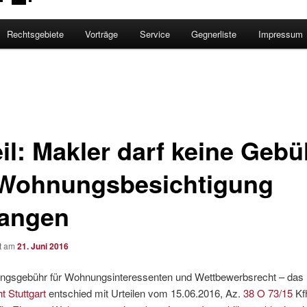
Rechtsgebiete
Vorträge
Service
Gegnerliste
Impressum
eil: Makler darf keine Gebü
 Wohnungsbesichtigung
langen
ht am
21. Juni 2016
ungsgebühr für Wohnungsinteressenten und Wettbewerbsrecht – das
t Stuttgart
entschied mit Urteilen vom 15.06.2016, Az.
38 O 73/15
Kf