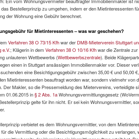
h: Ein vom Wohnungsvermieter beauftragter Immobilienmakler ist ni
, das Bestellerprinzip zu umgehen, indem er den Mietinteressenten für
ung der Wohnung eine Gebühr berechnet.
ungsgebühr für Mietinteressenten – was war geschehen?
 dem
Verfahren 38 O 73/15 Kfh
war der
DMB-Mieterverein Stuttgart un
 e.V.
; Klägerin in dem
Verfahren 38 O 10/16 Kfh
war die Zentrale zur
g unlauteren Wettbewerbs (
Wettbewerbszentrale
). Beide Klägerpart
egen einen in Stuttgart ansässigen Immobilienmakler vor. Dieser ver
uchenden eine Besichtigungsgebühr zwischen 35,00 € und 50,00 €,
den Mietinteressenten beauftragt worden war, sondern vielmehr von 
. Der Makler, so die Pressemeldung des Mietervereins, verteidigte s
dem 01.06.2015 in
§ 2 Abs. 1a
Wohnungsvermittlungsgesetz (WoVer
Bestellerprinzip gelte für ihn nicht. Er sei kein Wohnungsvermittler, s
er.
lerprinzip verbietet es dem Wohnungsvermittler, von dem Mietintere
t für die Vermittlung oder die Besichtigungsmöglichkeit zu verlangen