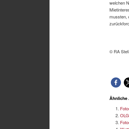
welchen N
Mietintere
mussten, 
zurückford
© RA Stef
Ähnliche 
Foto
OLG 
Foto