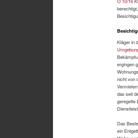
O 10/16
Kf
berechtigt
Besichtig
Besichtig
Kläger in
Umgebung
Bekämpfun
ergingen g
Wohnungss
nicht von 
Vermietern
das seit 
geregelte 
Dienstleist
Das Bestel
ein Entgel