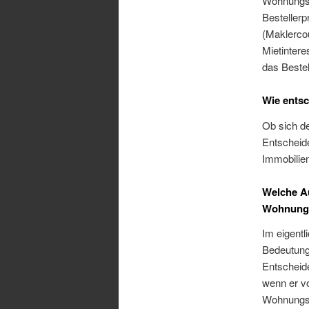
Wohnungsve
Bestellerp
(Maklercou
Mietinter
das Bestel
Wie entsc
Ob sich de
Entscheide
Immobilie
Welche Au
Wohnungs
Im eigentl
Bedeutung 
Entscheide
wenn er v
Wohnungsv