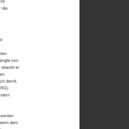
cht
 die
d
eien
langte von
 obwohl er
den
ich damit,
mRG)
ondern
ssenten
, wenn dem