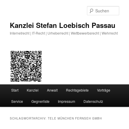
Zum
Zum
primären
sekundären
Such
Inhalt
Inhalt
springen
springen
Kanzlei Stefan Loebisch Passau
Internetrecht | IT-Recht | Urheberrecht | Wettbewerbsrecht | Wehrrecht
Hauptmenü
Start
Kanzlei
Anwalt
Rechtsgebiete
Vorträge
Service
Gegnerliste
Impressum
Datenschutz
SCHLAGWORTARCHIV:
TELE MÜNCHEN FERNSEH GMBH