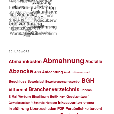
SCHLAGWORT
Abmahnung
Abmahnkosten
Abofalle
Abzocke
Anfechtung
AGB
Auskunftsanspruch
BGH
Beschluss
Beweislast
Beweisverwertungsverbot
Branchenverzeichnis
bittorrent
Debcon
Einwilligung
EuGH
Gesetzentwurf
E-Mail-Werbung
Film
Inkassounternehmen
Gewerbeauskunft-Zentrale
Hotspot
Lizenzschaden
P2P
Persönlichkeitsrecht
Irreführung