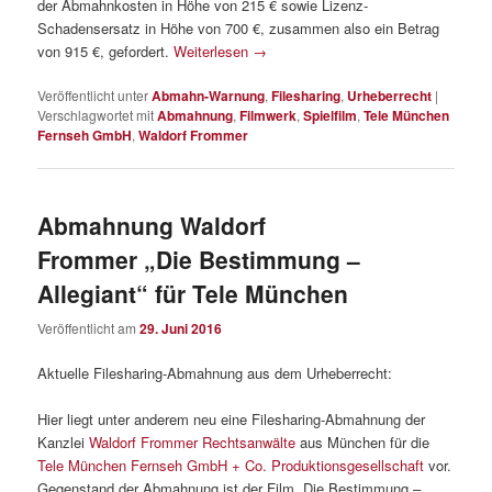
der Abmahnkosten in Höhe von 215 € sowie Lizenz-
Schadensersatz in Höhe von 700 €, zusammen also ein Betrag
von 915 €, gefordert.
Weiterlesen
→
Veröffentlicht unter
Abmahn-Warnung
,
Filesharing
,
Urheberrecht
|
Verschlagwortet mit
Abmahnung
,
Filmwerk
,
Spielfilm
,
Tele München
Fernseh GmbH
,
Waldorf Frommer
Abmahnung Waldorf
Frommer „Die Bestimmung –
Allegiant“ für Tele München
Veröffentlicht am
29. Juni 2016
Aktuelle Filesharing-Abmahnung aus dem Urheberrecht:
Hier liegt unter anderem neu eine Filesharing-Abmahnung der
Kanzlei
Waldorf Frommer Rechtsanwälte
aus München für die
Tele München Fernseh GmbH + Co. Produktionsgesellschaft
vor.
Gegenstand der Abmahnung ist der Film „Die Bestimmung –