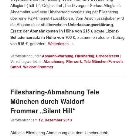
Allegiant (Teil 1)“, Originaltitel „The Divergent Series: Allegiant“.
Abgemahnt wird eine Urheberrechtsverletzung per Filesharing
über eine P2P-Internet-Tauschbörse. Vom Anschlussinhaber wird
die Abgabe einer strafbewehrten
Unterlassungserklärung
,
Ersatz der
Abmahnkosten in Höhe von 215 €
sowie
Lizenz-
Schadensersatz in Höhe von 700 €
, zusammen also ein Betrag
von
915 €
, gefordert.
Weiterlesen
→
Veröffentlicht unter
Abmahn-Warnung
,
Filesharing
,
Urheberrecht
|
Verschlagwortet mit
Abmahnung
,
Filmwerk
,
Tele München Fernseh
GmbH
,
Waldorf Frommer
Filesharing-Abmahnung Tele
München durch Waldorf
Frommer „Silent Hill“
Veröffentlicht am
12. Dezember 2013
Aktuelle Filesharing-Abmahnung aus dem Urheberrecht: