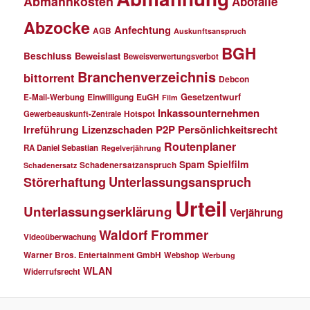
Abmahnkosten
Abofalle
Abzocke
Anfechtung
AGB
Auskunftsanspruch
BGH
Beschluss
Beweislast
Beweisverwertungsverbot
Branchenverzeichnis
bittorrent
Debcon
Einwilligung
EuGH
Gesetzentwurf
E-Mail-Werbung
Film
Inkassounternehmen
Gewerbeauskunft-Zentrale
Hotspot
Lizenzschaden
P2P
Persönlichkeitsrecht
Irreführung
Routenplaner
RA Daniel Sebastian
Regelverjährung
Spielfilm
Spam
Schadenersatzanspruch
Schadenersatz
Störerhaftung
Unterlassungsanspruch
Urteil
Unterlassungserklärung
Verjährung
Waldorf Frommer
Videoüberwachung
Warner Bros. Entertainment GmbH
Webshop
Werbung
WLAN
Widerrufsrecht