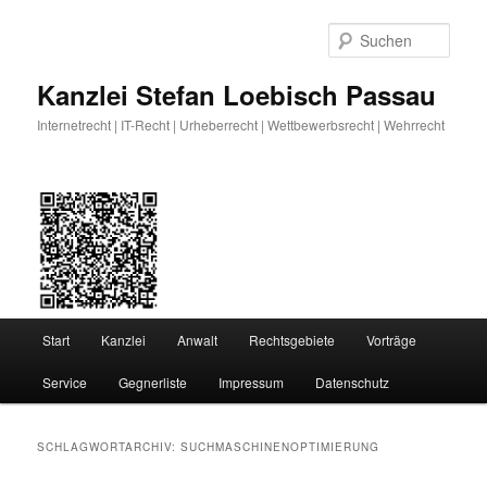
Zum
Zum
primären
sekundären
Such
Inhalt
Inhalt
springen
springen
Kanzlei Stefan Loebisch Passau
Internetrecht | IT-Recht | Urheberrecht | Wettbewerbsrecht | Wehrrecht
Hauptmenü
Start
Kanzlei
Anwalt
Rechtsgebiete
Vorträge
Service
Gegnerliste
Impressum
Datenschutz
SCHLAGWORTARCHIV:
SUCHMASCHINENOPTIMIERUNG