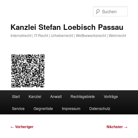
Zum
primären
Such
Inhalt
springen
Kanzlei Stefan Loebisch Passau
Internetrecht | IT-Recht | Urheberrecht | Wettbewerbsrecht | Wehrrecht
Hauptmenü
Start
Kanzlei
Anwalt
Rechtsgebiete
Vorträge
Service
Gegnerliste
Impressum
Datenschutz
Beitragsnavigation
←
Vorheriger
Nächster
→