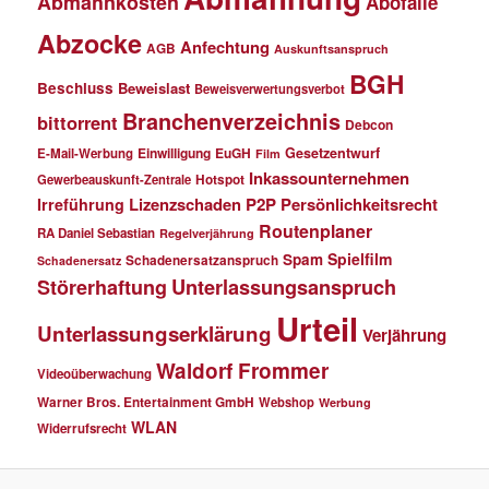
Abmahnkosten
Abofalle
Abzocke
Anfechtung
AGB
Auskunftsanspruch
BGH
Beschluss
Beweislast
Beweisverwertungsverbot
Branchenverzeichnis
bittorrent
Debcon
Einwilligung
EuGH
Gesetzentwurf
E-Mail-Werbung
Film
Inkassounternehmen
Gewerbeauskunft-Zentrale
Hotspot
Lizenzschaden
P2P
Persönlichkeitsrecht
Irreführung
Routenplaner
RA Daniel Sebastian
Regelverjährung
Spielfilm
Spam
Schadenersatzanspruch
Schadenersatz
Störerhaftung
Unterlassungsanspruch
Urteil
Unterlassungserklärung
Verjährung
Waldorf Frommer
Videoüberwachung
Warner Bros. Entertainment GmbH
Webshop
Werbung
WLAN
Widerrufsrecht