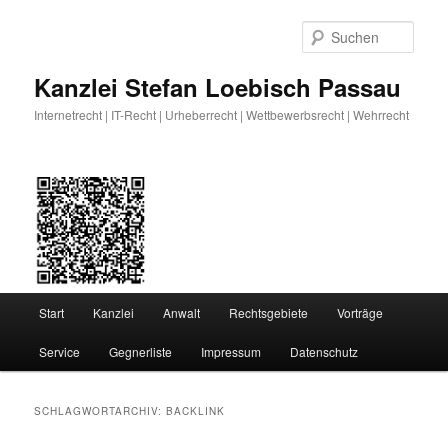
Zum
Zum
primären
sekundären
Such
Inhalt
Inhalt
springen
springen
Kanzlei Stefan Loebisch Passau
Internetrecht | IT-Recht | Urheberrecht | Wettbewerbsrecht | Wehrrecht
Hauptmenü
Start
Kanzlei
Anwalt
Rechtsgebiete
Vorträge
Service
Gegnerliste
Impressum
Datenschutz
SCHLAGWORTARCHIV:
BACKLINK