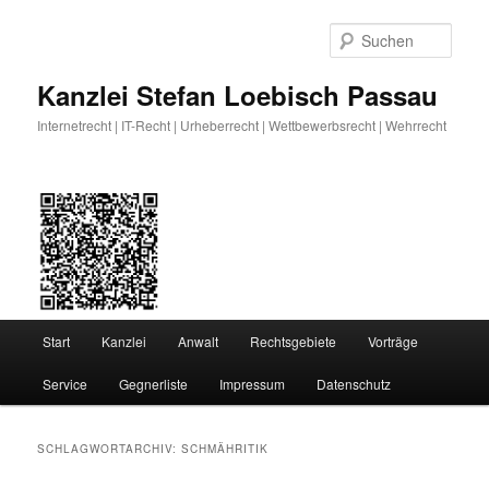
Zum
Zum
primären
sekundären
Such
Inhalt
Inhalt
springen
springen
Kanzlei Stefan Loebisch Passau
Internetrecht | IT-Recht | Urheberrecht | Wettbewerbsrecht | Wehrrecht
Hauptmenü
Start
Kanzlei
Anwalt
Rechtsgebiete
Vorträge
Service
Gegnerliste
Impressum
Datenschutz
SCHLAGWORTARCHIV:
SCHMÄHRITIK