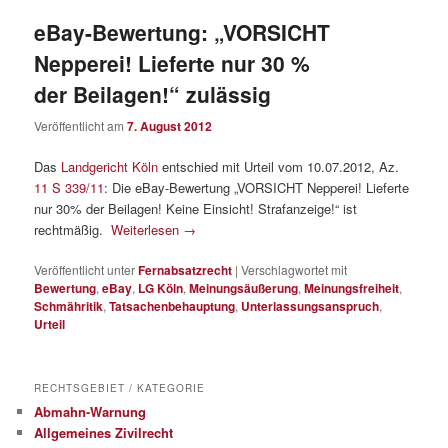
eBay-Bewertung: „VORSICHT
Nepperei! Lieferte nur 30 %
der Beilagen!“ zulässig
Veröffentlicht am
7. August 2012
Das
Landgericht Köln
entschied mit Urteil vom 10.07.2012, Az.
11 S 339/11
: Die eBay-Bewertung „VORSICHT Nepperei! Lieferte
nur 30% der Beilagen! Keine Einsicht! Strafanzeige!“ ist
rechtmäßig.
Weiterlesen
→
Veröffentlicht unter
Fernabsatzrecht
|
Verschlagwortet mit
Bewertung
,
eBay
,
LG Köln
,
Meinungsäußerung
,
Meinungsfreiheit
,
Schmähritik
,
Tatsachenbehauptung
,
Unterlassungsanspruch
,
Urteil
RECHTSGEBIET / KATEGORIE
Abmahn-Warnung
Allgemeines Zivilrecht