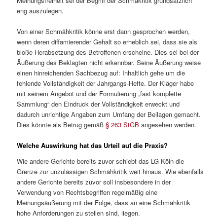
Meinungsfreiheit sei der Begriff der Schmäkritik grundsätzlich
eng auszulegen.
Von einer Schmähkritik könne erst dann gesprochen werden,
wenn deren diffamierender Gehalt so erheblich sei, dass sie als
bloße Herabsetzung des Betroffenen erscheine. Dies sei bei der
Äußerung des Beklagten nicht erkennbar. Seine Äußerung weise
einen hinreichenden Sachbezug auf: Inhaltlich gehe um die
fehlende Vollständigkeit der Jahrgangs-Hefte. Der Kläger habe
mit seinem Angebot und der Formulierung „fast komplette
Sammlung“ den Eindruck der Vollständigkeit erweckt und
dadurch unrichtige Angaben zum Umfang der Beilagen gemacht.
Dies könnte als Betrug gemäß
§ 263 StGB
angesehen werden.
Welche Auswirkung hat das Urteil auf die Praxis?
Wie andere Gerichte bereits zuvor schiebt das LG Köln die
Grenze zur unzulässigen Schmähkritik weit hinaus. Wie ebenfalls
andere Gerichte bereits zuvor soll insbesondere in der
Verwendung von Rechtsbegriffen regelmäßig eine
Meinungsäußerung mit der Folge, dass an eine Schmähkritik
hohe Anforderungen zu stellen sind, liegen.