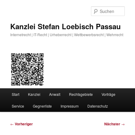
Zum
primären
Such
Inhalt
springen
Kanzlei Stefan Loebisch Passau
Internetrecht | IT-Recht | Urheberrecht | Wettbewerbsrecht | Wehrrecht
Hauptmenü
Start
Kanzlei
Anwalt
Rechtsgebiete
Vorträge
Service
Gegnerliste
Impressum
Datenschutz
Beitragsnavigation
←
Vorheriger
Nächster
→