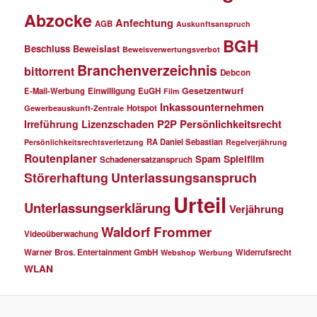
Abzocke
Anfechtung
AGB
Auskunftsanspruch
BGH
Beschluss
Beweislast
Beweisverwertungsverbot
Branchenverzeichnis
bittorrent
Debcon
Gesetzentwurf
E-Mail-Werbung
Einwilligung
EuGH
Film
Inkassounternehmen
Hotspot
Gewerbeauskunft-Zentrale
P2P
Persönlichkeitsrecht
Irreführung
Lizenzschaden
RA Daniel Sebastian
Persönlichkeitsrechtsverletzung
Regelverjährung
Routenplaner
Spielfilm
Spam
Schadenersatzanspruch
Störerhaftung
Unterlassungsanspruch
Urteil
Unterlassungserklärung
Verjährung
Waldorf Frommer
Videoüberwachung
Warner Bros. Entertainment GmbH
Widerrufsrecht
Webshop
Werbung
WLAN