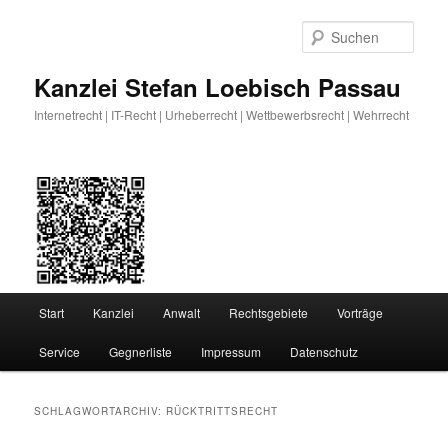
Zum
Zum
primären
sekundären
Such
Inhalt
Inhalt
springen
springen
Kanzlei Stefan Loebisch Passau
Internetrecht | IT-Recht | Urheberrecht | Wettbewerbsrecht | Wehrrecht
Hauptmenü
Start
Kanzlei
Anwalt
Rechtsgebiete
Vorträge
Service
Gegnerliste
Impressum
Datenschutz
SCHLAGWORTARCHIV:
RÜCKTRITTSRECHT