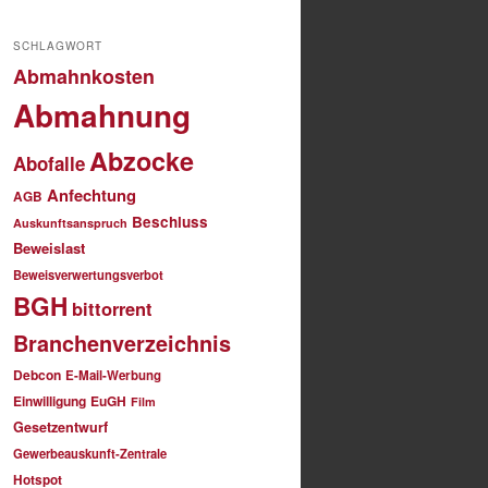
SCHLAGWORT
Abmahnkosten
Abmahnung
Abzocke
Abofalle
Anfechtung
AGB
Beschluss
Auskunftsanspruch
Beweislast
Beweisverwertungsverbot
BGH
bittorrent
Branchenverzeichnis
Debcon
E-Mail-Werbung
Einwilligung
EuGH
Film
Gesetzentwurf
Gewerbeauskunft-Zentrale
Hotspot