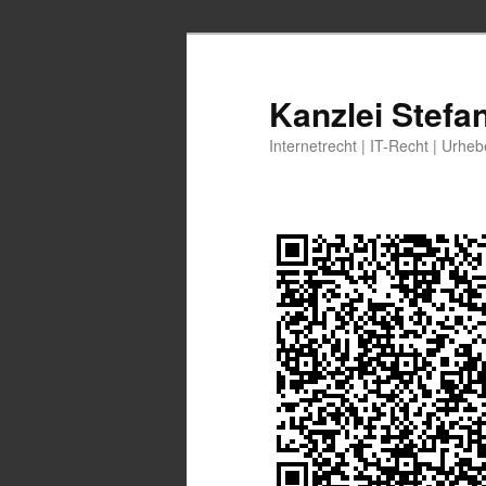
Zum
Zum
primären
sekundären
Inhalt
Inhalt
Kanzlei Stefa
springen
springen
Internetrecht | IT-Recht | Urhe