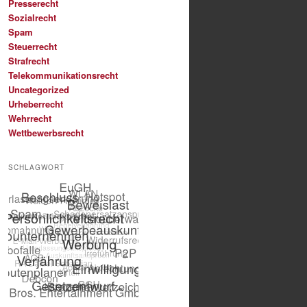
Presserecht
Sozialrecht
Spam
Steuerrecht
Strafrecht
Telekommunikationsrecht
Uncategorized
Urheberrecht
Wehrrecht
Wettbewerbsrecht
SCHLAGWORT