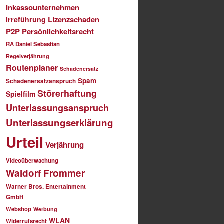
Inkassounternehmen
Lizenzschaden
Irreführung
P2P
Persönlichkeitsrecht
RA Daniel Sebastian
Regelverjährung
Routenplaner
Schadenersatz
Spam
Schadenersatzanspruch
Störerhaftung
Spielfilm
Unterlassungsanspruch
Unterlassungserklärung
Urteil
Verjährung
Videoüberwachung
Waldorf Frommer
Warner Bros. Entertainment
GmbH
Webshop
Werbung
WLAN
Widerrufsrecht