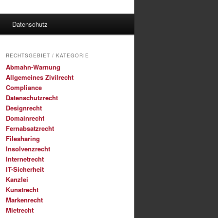
Datenschutz
RECHTSGEBIET / KATEGORIE
Abmahn-Warnung
Allgemeines Zivilrecht
Compliance
Datenschutzrecht
Designrecht
Domainrecht
Fernabsatzrecht
Filesharing
Insolvenzrecht
Internetrecht
IT-Sicherheit
Kanzlei
Kunstrecht
Markenrecht
Mietrecht