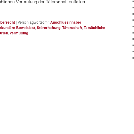
chlichen Vermutung der Täterschaft entfallen.
berrecht
|
Verschlagwortet mit
Anschlussinhaber
,
ekundäre Beweislast
,
Störerhaftung
,
Täterschaft
,
Tatsächliche
Urteil
,
Vermutung