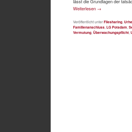
lässt die Grundlagen der tatsä
Weiterlesen
→
Veröffentlicht unter
Filesharing
,
Urhe
Familienanschluss
,
LG Potsdam
,
S
Vermutung
,
Überwachungspflicht
,