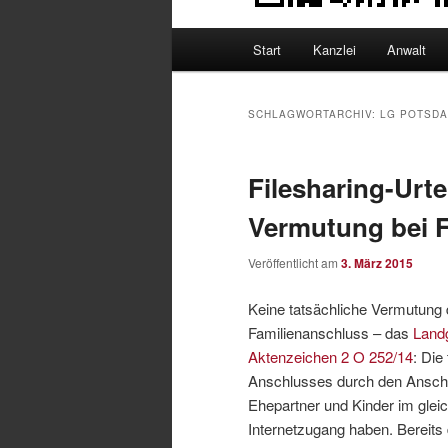
Hauptmenü
Start
Kanzlei
Anwalt
SCHLAGWORTARCHIV:
LG POTSD
Filesharing-Urte
Vermutung bei 
Veröffentlicht am
3. März 2015
Keine tatsächliche Vermutung 
Familienanschluss – das
Landg
Aktenzeichen 2 O 252/14
: Die
Anschlusses durch den Anschlu
Ehepartner und Kinder im gleic
Internetzugang haben. Bereit