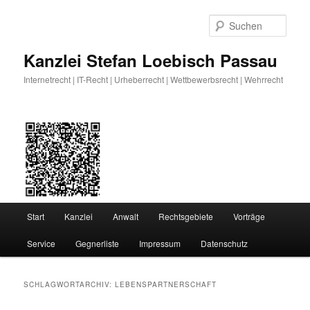
Zum
Zum
primären
sekundären
Such
Inhalt
Inhalt
springen
springen
Kanzlei Stefan Loebisch Passau
Internetrecht | IT-Recht | Urheberrecht | Wettbewerbsrecht | Wehrrecht
Hauptmenü
Start
Kanzlei
Anwalt
Rechtsgebiete
Vorträge
Service
Gegnerliste
Impressum
Datenschutz
SCHLAGWORTARCHIV:
LEBENSPARTNERSCHAFT