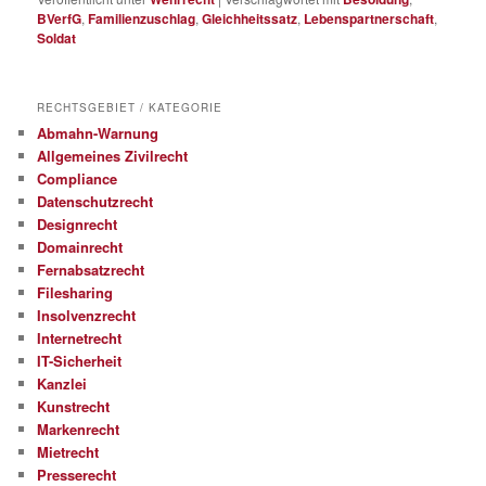
BVerfG
,
Familienzuschlag
,
Gleichheitssatz
,
Lebenspartnerschaft
,
Soldat
RECHTSGEBIET / KATEGORIE
Abmahn-Warnung
Allgemeines Zivilrecht
Compliance
Datenschutzrecht
Designrecht
Domainrecht
Fernabsatzrecht
Filesharing
Insolvenzrecht
Internetrecht
IT-Sicherheit
Kanzlei
Kunstrecht
Markenrecht
Mietrecht
Presserecht