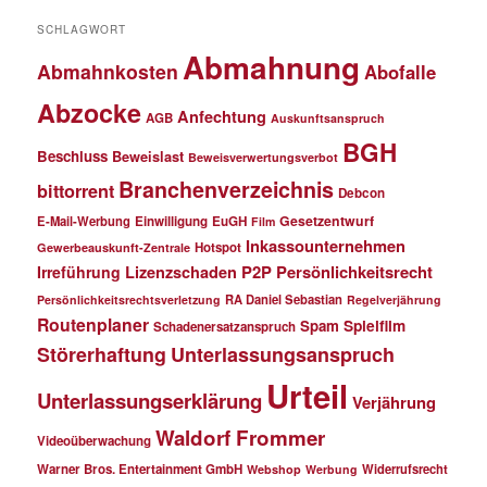
SCHLAGWORT
Abmahnung
Abmahnkosten
Abofalle
Abzocke
Anfechtung
AGB
Auskunftsanspruch
BGH
Beschluss
Beweislast
Beweisverwertungsverbot
Branchenverzeichnis
bittorrent
Debcon
Gesetzentwurf
E-Mail-Werbung
Einwilligung
EuGH
Film
Inkassounternehmen
Hotspot
Gewerbeauskunft-Zentrale
P2P
Persönlichkeitsrecht
Irreführung
Lizenzschaden
RA Daniel Sebastian
Persönlichkeitsrechtsverletzung
Regelverjährung
Routenplaner
Spielfilm
Spam
Schadenersatzanspruch
Störerhaftung
Unterlassungsanspruch
Urteil
Unterlassungserklärung
Verjährung
Waldorf Frommer
Videoüberwachung
Warner Bros. Entertainment GmbH
Widerrufsrecht
Webshop
Werbung