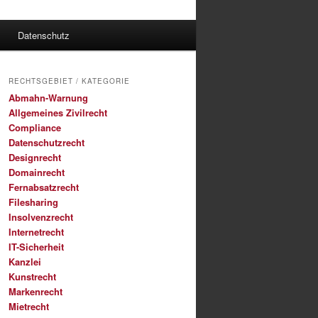
Datenschutz
RECHTSGEBIET / KATEGORIE
Abmahn-Warnung
Allgemeines Zivilrecht
Compliance
Datenschutzrecht
Designrecht
Domainrecht
Fernabsatzrecht
Filesharing
Insolvenzrecht
Internetrecht
IT-Sicherheit
Kanzlei
Kunstrecht
Markenrecht
Mietrecht