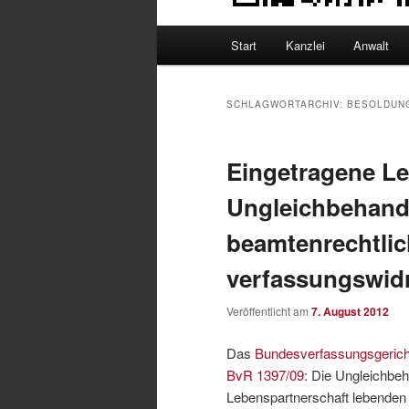
Hauptmenü
Start
Kanzlei
Anwalt
SCHLAGWORTARCHIV:
BESOLDUN
Eingetragene Le
Ungleichbehand
beamtenrechtlic
verfassungswid
Veröffentlicht am
7. August 2012
Das
Bundesverfassungsgeric
BvR 1397/09
: Die Ungleichbeh
Lebenspartnerschaft lebenden