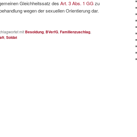
allgemeinen Gleichheitssatz des
Art. 3 Abs. 1 GG
zu
behandlung wegen der sexuellen Orientierung dar.
chlagwortet mit
Besoldung
,
BVerfG
,
Familienzuschlag
,
aft
,
Soldat