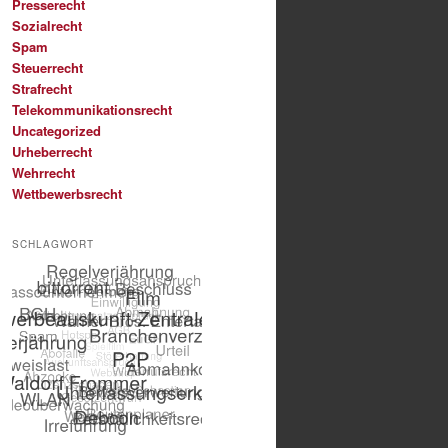
Presserecht
Sozialrecht
Spam
Steuerrecht
Strafrecht
Telekommunikationsrecht
Uncategorized
Urheberrecht
Wehrrecht
Wettbewerbsrecht
SCHLAGWORT