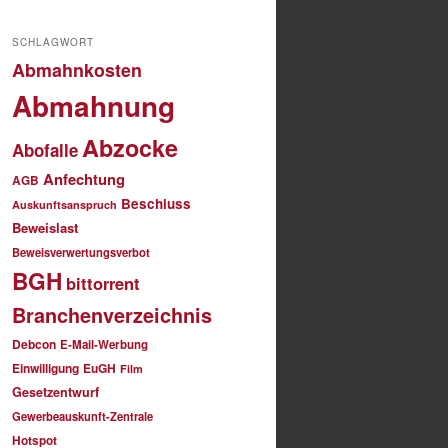
SCHLAGWORT
Abmahnkosten
Abmahnung
Abzocke
Abofalle
Anfechtung
AGB
Beschluss
Auskunftsanspruch
Beweislast
Beweisverwertungsverbot
BGH
bittorrent
Branchenverzeichnis
Debcon
E-Mail-Werbung
Einwilligung
EuGH
Film
Gesetzentwurf
Gewerbeauskunft-Zentrale
Hotspot