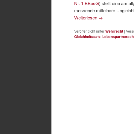
Nr. 1 BBesG
) stellt eine am 
messende mittelbare Ungleich
Weiterlesen
→
Veröffentlicht unter
Wehrrecht
|
Vers
Gleichheitssatz
,
Lebenspartnersch