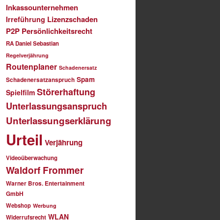
Inkassounternehmen
Lizenzschaden
Irreführung
P2P
Persönlichkeitsrecht
RA Daniel Sebastian
Regelverjährung
Routenplaner
Schadenersatz
Spam
Schadenersatzanspruch
Störerhaftung
Spielfilm
Unterlassungsanspruch
Unterlassungserklärung
Urteil
Verjährung
Videoüberwachung
Waldorf Frommer
Warner Bros. Entertainment
GmbH
Webshop
Werbung
WLAN
Widerrufsrecht