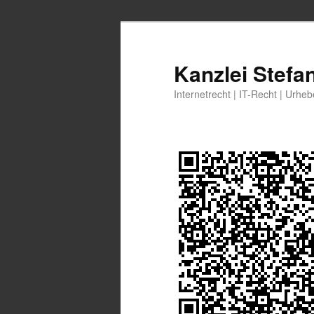
Zum
Zum
primären
sekundären
Inhalt
Inhalt
Kanzlei Stefa
springen
springen
Internetrecht | IT-Recht | Urhe