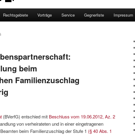
Rechtsgebiete
Vorträge
Service
Gegnerliste
Impressum
G
benspartnerschaft:
lung beim
hen Familienzuschlag
rig
ht
(BVerfG) entschied mit
Beschluss vom 19.06.2012, Az. 2
andlung von verheirateten und in einer eingetragenen
 Beamten beim Familienzuschlag der Stufe 1
(§ 40 Abs. 1