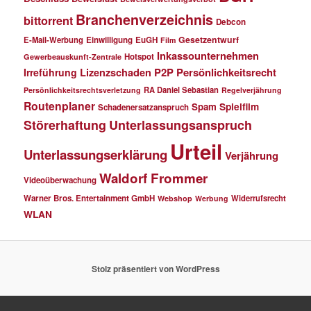
Branchenverzeichnis
bittorrent
Debcon
Gesetzentwurf
E-Mail-Werbung
Einwilligung
EuGH
Film
Inkassounternehmen
Hotspot
Gewerbeauskunft-Zentrale
P2P
Persönlichkeitsrecht
Irreführung
Lizenzschaden
RA Daniel Sebastian
Persönlichkeitsrechtsverletzung
Regelverjährung
Routenplaner
Spielfilm
Spam
Schadenersatzanspruch
Störerhaftung
Unterlassungsanspruch
Urteil
Unterlassungserklärung
Verjährung
Waldorf Frommer
Videoüberwachung
Warner Bros. Entertainment GmbH
Widerrufsrecht
Webshop
Werbung
WLAN
Stolz präsentiert von WordPress