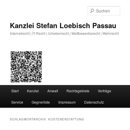
Zum
Zum
primären
sekundären
Such
Inhalt
Inhalt
springen
springen
Kanzlei Stefan Loebisch Passau
Internetrecht | IT-Recht | Urheberrecht | Wettbewerbsrecht | Wehrrecht
Hauptmenü
Start
Kanzlei
Anwalt
Rechtsgebiete
Vorträge
Service
Gegnerliste
Impressum
Datenschutz
SCHLAGWORTARCHIV:
KOSTENERSTATTUNG