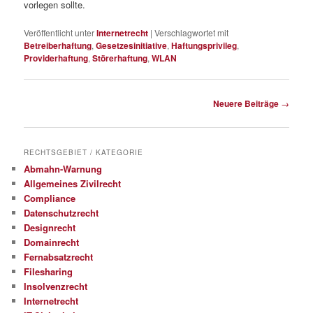
vorlegen sollte.
Veröffentlicht unter
Internetrecht
|
Verschlagwortet mit
Betreiberhaftung
,
Gesetzesinitiative
,
Haftungsprivileg
,
Providerhaftung
,
Störerhaftung
,
WLAN
Beitragsnavigation
Neuere Beiträge
→
RECHTSGEBIET / KATEGORIE
Abmahn-Warnung
Allgemeines Zivilrecht
Compliance
Datenschutzrecht
Designrecht
Domainrecht
Fernabsatzrecht
Filesharing
Insolvenzrecht
Internetrecht