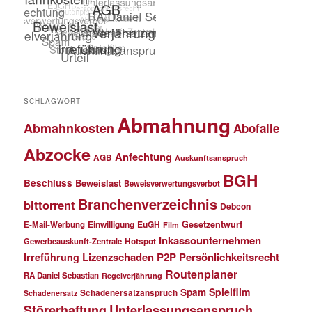
SCHLAGWORT
Abmahnung
Abmahnkosten
Abofalle
Abzocke
Anfechtung
AGB
Auskunftsanspruch
BGH
Beschluss
Beweislast
Beweisverwertungsverbot
Branchenverzeichnis
bittorrent
Debcon
Einwilligung
EuGH
Gesetzentwurf
E-Mail-Werbung
Film
Inkassounternehmen
Gewerbeauskunft-Zentrale
Hotspot
Lizenzschaden
P2P
Persönlichkeitsrecht
Irreführung
Routenplaner
RA Daniel Sebastian
Regelverjährung
Spielfilm
Spam
Schadenersatzanspruch
Schadenersatz
Störerhaftung
Unterlassungsanspruch