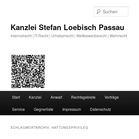
Zum
Zum
primären
sekundären
Such
Inhalt
Inhalt
springen
springen
Kanzlei Stefan Loebisch Passau
Internetrecht | IT-Recht | Urheberrecht | Wettbewerbsrecht | Wehrrecht
Hauptmenü
Start
Kanzlei
Anwalt
Rechtsgebiete
Vorträge
Service
Gegnerliste
Impressum
Datenschutz
SCHLAGWORTARCHIV:
HAFTUNGSPRIVILEG