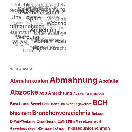
SCHLAGWORT
Abmahnung
Abmahnkosten
Abofalle
Abzocke
Anfechtung
AGB
Auskunftsanspruch
BGH
Beschluss
Beweislast
Beweisverwertungsverbot
Branchenverzeichnis
bittorrent
Debcon
Gesetzentwurf
E-Mail-Werbung
Einwilligung
EuGH
Film
Inkassounternehmen
Hotspot
Gewerbeauskunft-Zentrale