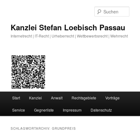
Zum
Zum
primären
sekundären
Such
Inhalt
Inhalt
springen
springen
Kanzlei Stefan Loebisch Passau
Internetrecht | IT-Recht | Urheberrecht | Wettbewerbsrecht | Wehrrecht
Hauptmenü
Start
Kanzlei
Anwalt
Rechtsgebiete
Vorträge
Service
Gegnerliste
Impressum
Datenschutz
SCHLAGWORTARCHIV:
GRUNDPREIS