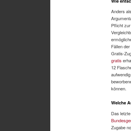
Wie entsc
Anders als
Argumentat
Pflicht zu
Vergleich
ermögliche
Fällen der
Gratis-Zu
gratis
erha
12 Flasche
aufwendig 
beworbene
können.
Welche Au
Das letzte
Bundesger
Zugabe noc