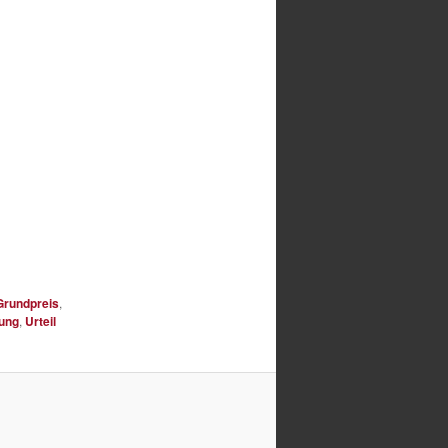
Grundpreis
,
ung
,
Urteil