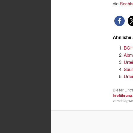
die
Recht
Ähnliche 
BGH-
Abma
Urte
Säur
Urte
Dieser Eint
Irreführung
verschlagwor