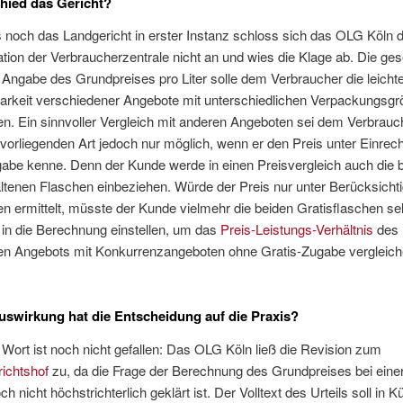
hied das Gericht?
 noch das Landgericht in erster Instanz schloss sich das OLG Köln 
ion der Verbraucherzentrale nicht an und wies die Klage ab. Die ges
r Angabe des Grundpreises pro Liter solle dem Verbraucher die leicht
barkeit verschiedener Angebote mit unterschiedlichen Verpackungsg
n. Ein sinnvoller Vergleich mit anderen Angeboten sei dem Verbrauch
 vorliegenden Art jedoch nur möglich, wenn er den Preis unter Einrec
gabe kenne. Denn der Kunde werde in einen Preisvergleich auch die 
ltenen Flaschen einbeziehen. Würde der Preis nur unter Berücksicht
n ermittelt, müsste der Kunde vielmehr die beiden Gratisflaschen se
in die Berechnung einstellen, um das
Preis-Leistungs-Verhältnis
des
n Angebots mit Konkurrenzangeboten ohne Gratis-Zugabe vergleich
swirkung hat die Entscheidung auf die Praxis?
 Wort ist noch nicht gefallen: Das OLG Köln ließ die Revision zum
ichtshof
zu, da die Frage der Berechnung des Grundpreises bei einer
h nicht höchstrichterlich geklärt ist. Der Volltext des Urteils soll in K