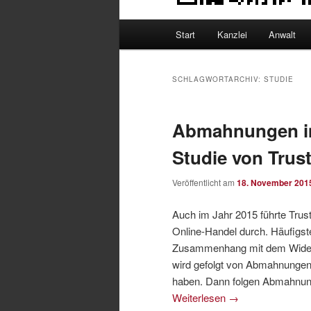
Hauptmenü
Start
Kanzlei
Anwalt
SCHLAGWORTARCHIV:
STUDIE
Abmahnungen im
Studie von Trus
Veröffentlicht am
18. November 201
Auch im Jahr 2015 führte Tru
Online-Handel durch. Häufigs
Zusammenhang mit dem Wider
wird gefolgt von Abmahnungen
haben. Dann folgen Abmahnung
Weiterlesen
→