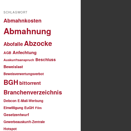
SCHLAGWORT
Abmahnkosten
Abmahnung
Abzocke
Abofalle
Anfechtung
AGB
Beschluss
Auskunftsanspruch
Beweislast
Beweisverwertungsverbot
BGH
bittorrent
Branchenverzeichnis
Debcon
E-Mail-Werbung
Einwilligung
EuGH
Film
Gesetzentwurf
Gewerbeauskunft-Zentrale
Hotspot