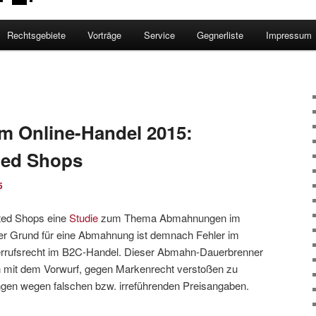
Rechtsgebiete
Vorträge
Service
Gegnerliste
Impressum
 Online-Handel 2015:
ted Shops
5
sted Shops eine
Studie
zum Thema Abmahnungen im
ter Grund für eine Abmahnung ist demnach Fehler im
rufsrecht im B2C-Handel. Dieser Abmahn-Dauerbrenner
 mit dem Vorwurf, gegen Markenrecht verstoßen zu
en wegen falschen bzw. irreführenden Preisangaben.