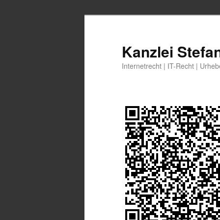
Zum
Zum
primären
sekundären
Inhalt
Inhalt
Kanzlei Stefa
springen
springen
Internetrecht | IT-Recht | Urhe