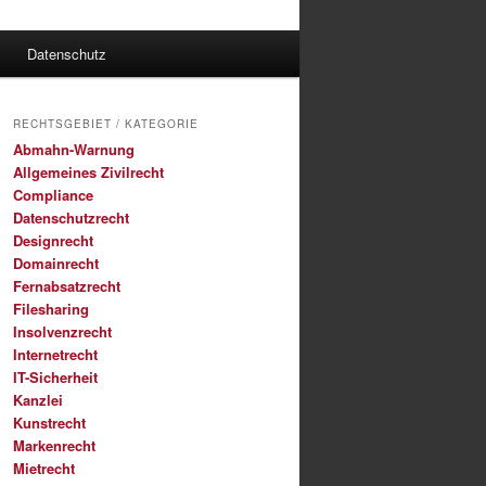
Datenschutz
RECHTSGEBIET / KATEGORIE
Abmahn-Warnung
Allgemeines Zivilrecht
Compliance
Datenschutzrecht
Designrecht
Domainrecht
Fernabsatzrecht
Filesharing
Insolvenzrecht
Internetrecht
IT-Sicherheit
Kanzlei
Kunstrecht
Markenrecht
Mietrecht