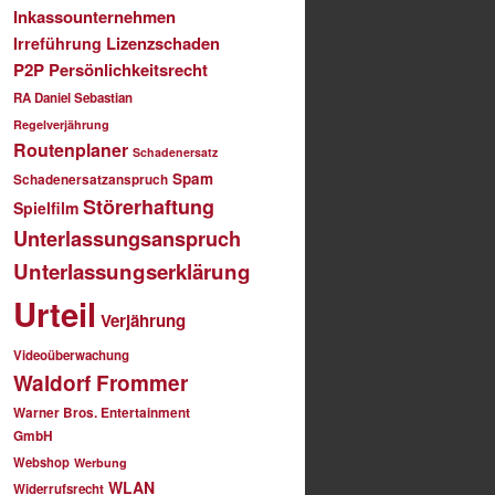
Inkassounternehmen
Lizenzschaden
Irreführung
P2P
Persönlichkeitsrecht
RA Daniel Sebastian
Regelverjährung
Routenplaner
Schadenersatz
Spam
Schadenersatzanspruch
Störerhaftung
Spielfilm
Unterlassungsanspruch
Unterlassungserklärung
Urteil
Verjährung
Videoüberwachung
Waldorf Frommer
Warner Bros. Entertainment
GmbH
Webshop
Werbung
WLAN
Widerrufsrecht