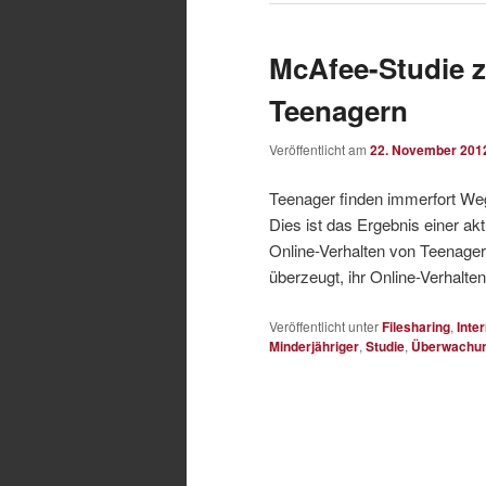
McAfee-Studie z
Teenagern
Veröffentlicht am
22. November 201
Teenager finden immerfort Wege
Dies ist das Ergebnis einer ak
Online-Verhalten von Teenage
überzeugt, ihr Online-Verhalte
Veröffentlicht unter
Filesharing
,
Inte
Minderjähriger
,
Studie
,
Überwachun