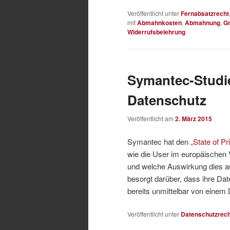
Veröffentlicht unter
Fernabsatzrecht
mit
Abmahnkosten
,
Abmahnung
,
Gr
Widerrufsbelehrung
Symantec-Studi
Datenschutz
Veröffentlicht am
2. März 2015
Symantec hat den
„State of P
wie die User im europäischen 
und welche Auswirkung dies auf
besorgt darüber, dass ihre Dat
bereits unmittelbar von einem
Veröffentlicht unter
Datenschutzrech