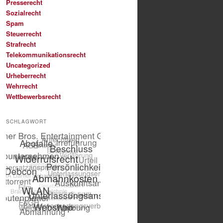
Presserecht
Sozialrecht
Spam
Steuerrecht
Strafrecht
Telekommunikationsrecht
Uncategorized
Urheberrecht
Wehrrecht
Wettbewerbsrecht
SCHLAGWORT