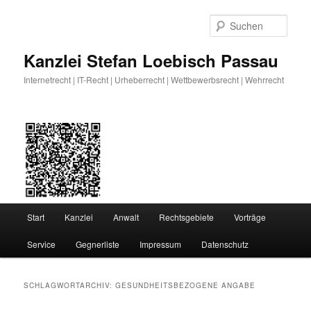
Zum
Zum
primären
sekundären
Such
Inhalt
Inhalt
springen
springen
Kanzlei Stefan Loebisch Passau
Internetrecht | IT-Recht | Urheberrecht | Wettbewerbsrecht | Wehrrecht
Hauptmenü
Start
Kanzlei
Anwalt
Rechtsgebiete
Vorträge
Service
Gegnerliste
Impressum
Datenschutz
SCHLAGWORTARCHIV:
GESUNDHEITSBEZOGENE ANGABE