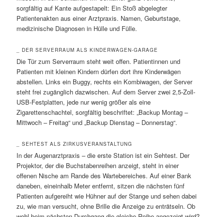
sorgfältig auf Kante aufgestapelt: Ein Stoß abgelegter
Patientenakten aus einer Arztpraxis. Namen, Geburtstage,
medizinische Diagnosen in Hülle und Fülle.
_ DER SERVERRAUM ALS KINDERWAGEN-GARAGE
Die Tür zum Serverraum steht weit offen. Patientinnen und
Patienten mit kleinen Kindern dürfen dort ihre Kinderwägen
abstellen. Links ein Buggy, rechts ein Kombiwagen, der Server
steht frei zugänglich dazwischen. Auf dem Server zwei 2,5-Zoll-
USB-Festplatten, jede nur wenig größer als eine
Zigarettenschachtel, sorgfältig beschriftet: „Backup Montag –
Mittwoch – Freitag“ und „Backup Dienstag – Donnerstag“.
_ SEHTEST ALS ZIRKUSVERANSTALTUNG
In der Augenarztpraxis – die erste Station ist ein Sehtest. Der
Projektor, der die Buchstabenreihen anzeigt, steht in einer
offenen Nische am Rande des Wartebereiches. Auf einer Bank
daneben, eineinhalb Meter entfernt, sitzen die nächsten fünf
Patienten aufgereiht wie Hühner auf der Stange und sehen dabei
zu, wie man versucht, ohne Brille die Anzeige zu enträtseln. Ob
wohl beim nächsten Durchgang die gleiche Reihe angezeigt wird?