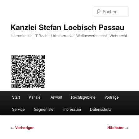
Zum
primären
Such
Inhalt
springen
Kanzlei Stefan Loebisch Passau
Internetrecht | IT-Recht | Urheberrecht | Wettbewerbsrecht | Wehrrecht
Hauptmenü
Start
Kanzlei
Anwalt
Rechtsgebiete
Vorträge
Service
Gegnerliste
Impressum
Datenschutz
Beitragsnavigation
←
Vorheriger
Nächster
→