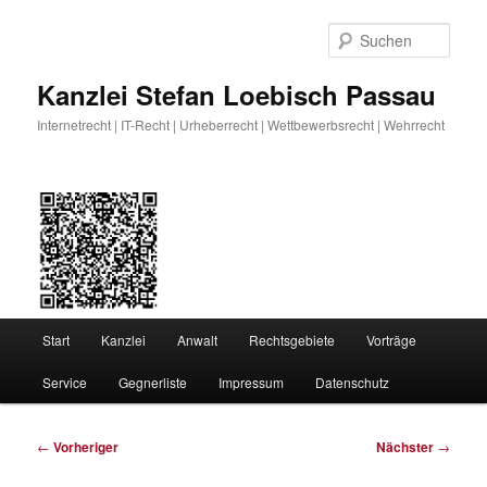
Zum
primären
Such
Inhalt
springen
Kanzlei Stefan Loebisch Passau
Internetrecht | IT-Recht | Urheberrecht | Wettbewerbsrecht | Wehrrecht
Hauptmenü
Start
Kanzlei
Anwalt
Rechtsgebiete
Vorträge
Service
Gegnerliste
Impressum
Datenschutz
Beitragsnavigation
←
Vorheriger
Nächster
→