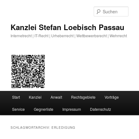
Zum
Zum
primären
sekundären
Such
Inhalt
Inhalt
springen
springen
Kanzlei Stefan Loebisch Passau
Internetrecht | IT-Recht | Urheberrecht | Wettbewerbsrecht | Wehrrecht
Hauptmenü
Start
Kanzlei
Anwalt
Rechtsgebiete
Vorträge
Service
Gegnerliste
Impressum
Datenschutz
SCHLAGWORTARCHIV:
ERLEDIGUNG