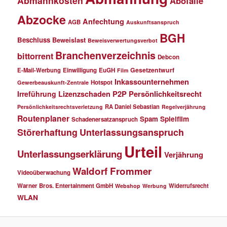
Abmahnkosten
Abofalle
Abzocke
Anfechtung
AGB
Auskunftsanspruch
BGH
Beschluss
Beweislast
Beweisverwertungsverbot
Branchenverzeichnis
bittorrent
Debcon
Gesetzentwurf
E-Mail-Werbung
Einwilligung
EuGH
Film
Inkassounternehmen
Hotspot
Gewerbeauskunft-Zentrale
P2P
Persönlichkeitsrecht
Irreführung
Lizenzschaden
RA Daniel Sebastian
Persönlichkeitsrechtsverletzung
Regelverjährung
Routenplaner
Spielfilm
Spam
Schadenersatzanspruch
Störerhaftung
Unterlassungsanspruch
Urteil
Unterlassungserklärung
Verjährung
Waldorf Frommer
Videoüberwachung
Warner Bros. Entertainment GmbH
Widerrufsrecht
Webshop
Werbung
WLAN