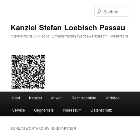
Zum
Zum
primären
sekundären
Such
Inhalt
Inhalt
springen
springen
Kanzlei Stefan Loebisch Passau
Internetrecht | IT-Recht | Urheberrecht | Wettbewerbsrecht | Wehrrecht
Hauptmenü
Start
Kanzlei
Anwalt
Rechtsgebiete
Vorträge
Service
Gegnerliste
Impressum
Datenschutz
SCHLAGWORTARCHIV:
EHEPARTNER