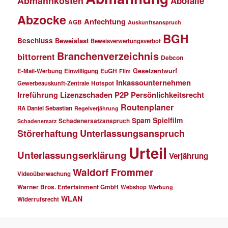
Abmahnkosten
Abofalle
Abzocke
Anfechtung
AGB
Auskunftsanspruch
BGH
Beschluss
Beweislast
Beweisverwertungsverbot
Branchenverzeichnis
bittorrent
Debcon
Einwilligung
EuGH
Gesetzentwurf
E-Mail-Werbung
Film
Inkassounternehmen
Gewerbeauskunft-Zentrale
Hotspot
Lizenzschaden
P2P
Persönlichkeitsrecht
Irreführung
Routenplaner
RA Daniel Sebastian
Regelverjährung
Spielfilm
Spam
Schadenersatzanspruch
Schadenersatz
Störerhaftung
Unterlassungsanspruch
Urteil
Unterlassungserklärung
Verjährung
Waldorf Frommer
Videoüberwachung
Warner Bros. Entertainment GmbH
Webshop
Werbung
WLAN
Widerrufsrecht