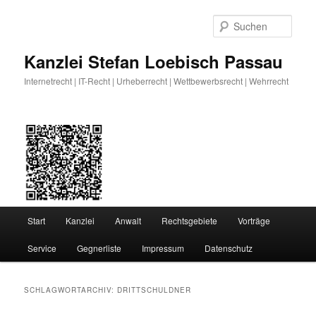
Zum
Zum
primären
sekundären
Such
Inhalt
Inhalt
springen
springen
Kanzlei Stefan Loebisch Passau
Internetrecht | IT-Recht | Urheberrecht | Wettbewerbsrecht | Wehrrecht
Hauptmenü
Start
Kanzlei
Anwalt
Rechtsgebiete
Vorträge
Service
Gegnerliste
Impressum
Datenschutz
SCHLAGWORTARCHIV:
DRITTSCHULDNER