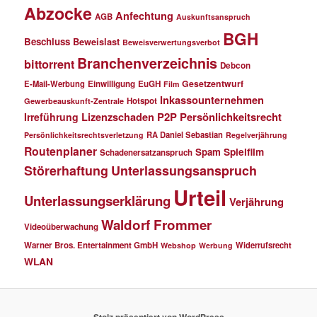
Abzocke
Anfechtung
AGB
Auskunftsanspruch
BGH
Beschluss
Beweislast
Beweisverwertungsverbot
Branchenverzeichnis
bittorrent
Debcon
Gesetzentwurf
E-Mail-Werbung
Einwilligung
EuGH
Film
Inkassounternehmen
Hotspot
Gewerbeauskunft-Zentrale
P2P
Persönlichkeitsrecht
Irreführung
Lizenzschaden
RA Daniel Sebastian
Persönlichkeitsrechtsverletzung
Regelverjährung
Routenplaner
Spielfilm
Spam
Schadenersatzanspruch
Störerhaftung
Unterlassungsanspruch
Urteil
Unterlassungserklärung
Verjährung
Waldorf Frommer
Videoüberwachung
Warner Bros. Entertainment GmbH
Widerrufsrecht
Webshop
Werbung
WLAN
Stolz präsentiert von WordPress