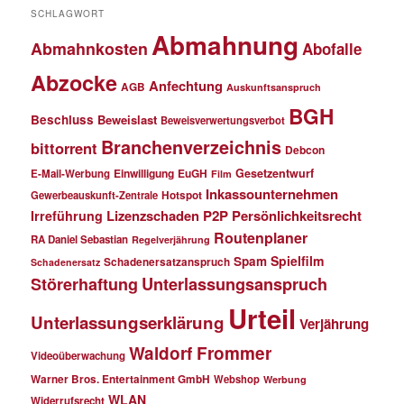
SCHLAGWORT
Abmahnung
Abmahnkosten
Abofalle
Abzocke
Anfechtung
AGB
Auskunftsanspruch
BGH
Beschluss
Beweislast
Beweisverwertungsverbot
Branchenverzeichnis
bittorrent
Debcon
Einwilligung
EuGH
Gesetzentwurf
E-Mail-Werbung
Film
Inkassounternehmen
Gewerbeauskunft-Zentrale
Hotspot
Lizenzschaden
P2P
Persönlichkeitsrecht
Irreführung
Routenplaner
RA Daniel Sebastian
Regelverjährung
Spielfilm
Spam
Schadenersatzanspruch
Schadenersatz
Störerhaftung
Unterlassungsanspruch
Urteil
Unterlassungserklärung
Verjährung
Waldorf Frommer
Videoüberwachung
Warner Bros. Entertainment GmbH
Webshop
Werbung
WLAN
Widerrufsrecht