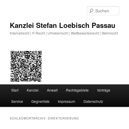
Zum
Zum
primären
sekundären
Such
Inhalt
Inhalt
springen
springen
Kanzlei Stefan Loebisch Passau
Internetrecht | IT-Recht | Urheberrecht | Wettbewerbsrecht | Wehrrecht
Hauptmenü
Start
Kanzlei
Anwalt
Rechtsgebiete
Vorträge
Service
Gegnerliste
Impressum
Datenschutz
SCHLAGWORTARCHIV:
DIREKTERHEBUNG