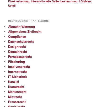
Direkterhebung
,
Informationelle Selbstbestimmung
,
LG Mainz
,
Urteil
RECHTSGEBIET / KATEGORIE
Abmahn-Warnung
Allgemeines Zivilrecht
Compliance
Datenschutzrecht
Designrecht
Domainrecht
Fernabsatzrecht
Filesharing
Insolvenzrecht
Internetrecht
IT-Sicherheit
Kanzlei
Kunstrecht
Markenrecht
Mietrecht
Presserecht
Sozialrecht