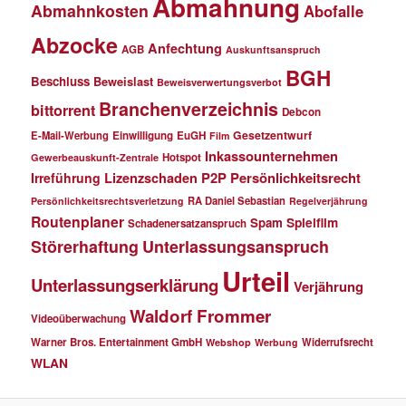
Abmahnung
Abmahnkosten
Abofalle
Abzocke
Anfechtung
AGB
Auskunftsanspruch
BGH
Beschluss
Beweislast
Beweisverwertungsverbot
Branchenverzeichnis
bittorrent
Debcon
Gesetzentwurf
E-Mail-Werbung
Einwilligung
EuGH
Film
Inkassounternehmen
Hotspot
Gewerbeauskunft-Zentrale
P2P
Persönlichkeitsrecht
Irreführung
Lizenzschaden
RA Daniel Sebastian
Persönlichkeitsrechtsverletzung
Regelverjährung
Routenplaner
Spielfilm
Spam
Schadenersatzanspruch
Störerhaftung
Unterlassungsanspruch
Urteil
Unterlassungserklärung
Verjährung
Waldorf Frommer
Videoüberwachung
Warner Bros. Entertainment GmbH
Widerrufsrecht
Webshop
Werbung
WLAN