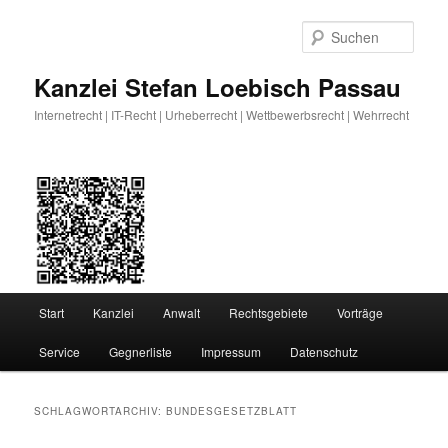
Zum
Zum
primären
sekundären
Such
Inhalt
Inhalt
springen
springen
Kanzlei Stefan Loebisch Passau
Internetrecht | IT-Recht | Urheberrecht | Wettbewerbsrecht | Wehrrecht
Hauptmenü
Start
Kanzlei
Anwalt
Rechtsgebiete
Vorträge
Service
Gegnerliste
Impressum
Datenschutz
SCHLAGWORTARCHIV:
BUNDESGESETZBLATT