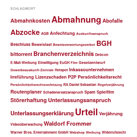
SCHLAGWORT
Abmahnung
Abmahnkosten
Abofalle
Abzocke
Anfechtung
AGB
Auskunftsanspruch
BGH
Beschluss
Beweislast
Beweisverwertungsverbot
Branchenverzeichnis
bittorrent
Debcon
Gesetzentwurf
E-Mail-Werbung
Einwilligung
EuGH
Film
Inkassounternehmen
Hotspot
Gewerbeauskunft-Zentrale
P2P
Persönlichkeitsrecht
Irreführung
Lizenzschaden
RA Daniel Sebastian
Persönlichkeitsrechtsverletzung
Regelverjährung
Routenplaner
Spielfilm
Spam
Schadenersatzanspruch
Störerhaftung
Unterlassungsanspruch
Urteil
Unterlassungserklärung
Verjährung
Waldorf Frommer
Videoüberwachung
Warner Bros. Entertainment GmbH
Widerrufsrecht
Webshop
Werbung