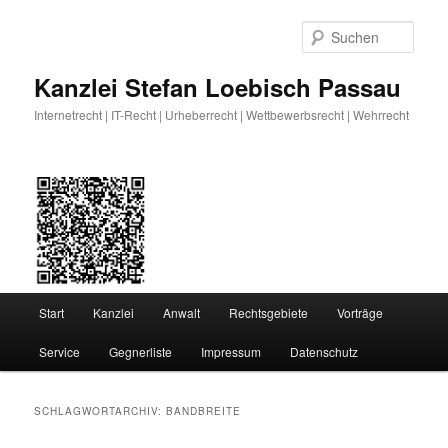
Zum
Zum
primären
sekundären
Such
Inhalt
Inhalt
springen
springen
Kanzlei Stefan Loebisch Passau
Internetrecht | IT-Recht | Urheberrecht | Wettbewerbsrecht | Wehrrecht
Hauptmenü
Start
Kanzlei
Anwalt
Rechtsgebiete
Vorträge
Service
Gegnerliste
Impressum
Datenschutz
SCHLAGWORTARCHIV:
BANDBREITE