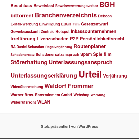
BGH
Beschluss
Beweislast
Beweisverwertungsverbot
Branchenverzeichnis
bittorrent
Debcon
Einwilligung
EuGH
Gesetzentwurf
E-Mail-Werbung
Film
Inkassounternehmen
Gewerbeauskunft-Zentrale
Hotspot
Lizenzschaden
P2P
Persönlichkeitsrecht
Irreführung
Routenplaner
RA Daniel Sebastian
Regelverjährung
Spielfilm
Spam
Schadenersatzanspruch
Schadenersatz
Störerhaftung
Unterlassungsanspruch
Urteil
Unterlassungserklärung
Verjährung
Waldorf Frommer
Videoüberwachung
Warner Bros. Entertainment GmbH
Webshop
Werbung
WLAN
Widerrufsrecht
Stolz präsentiert von WordPress