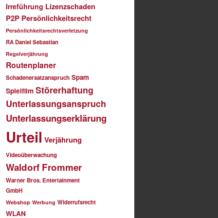
Irreführung
Lizenzschaden
P2P
Persönlichkeitsrecht
Persönlichkeitsrechtsverletzung
RA Daniel Sebastian
Regelverjährung
Routenplaner
Spam
Schadenersatzanspruch
Störerhaftung
Spielfilm
Unterlassungsanspruch
Unterlassungserklärung
Urteil
Verjährung
Videoüberwachung
Waldorf Frommer
Warner Bros. Entertainment
GmbH
Widerrufsrecht
Webshop
Werbung
WLAN