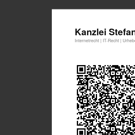
Zum
Zum
primären
sekundären
Inhalt
Inhalt
Kanzlei Stefa
springen
springen
Internetrecht | IT-Recht | Urhe