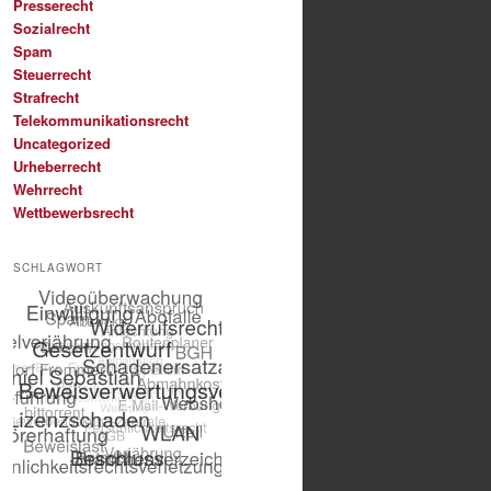
Presserecht
Sozialrecht
Spam
Steuerrecht
Strafrecht
Telekommunikationsrecht
Uncategorized
Urheberrecht
Wehrrecht
Wettbewerbsrecht
SCHLAGWORT