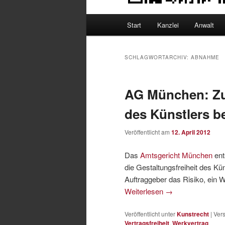
Hauptmenü
Start
Kanzlei
Anwalt
SCHLAGWORTARCHIV:
ABNAHME
AG München: Zur
des Künstlers b
Veröffentlicht am
12. April 2012
Das
Amtsgericht München
ent
die Gestaltungsfreiheit des Kün
Auftraggeber das Risiko, ein 
Weiterlesen
→
Veröffentlicht unter
Kunstrecht
|
Vers
Vertragsfreiheit
,
Werkvertrag