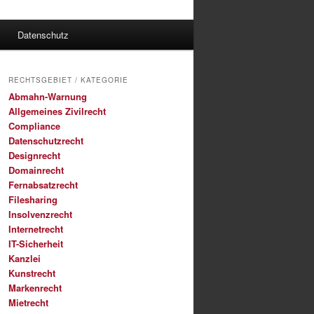
Datenschutz
RECHTSGEBIET / KATEGORIE
Abmahn-Warnung
Allgemeines Zivilrecht
Compliance
Datenschutzrecht
Designrecht
Domainrecht
Fernabsatzrecht
Filesharing
Insolvenzrecht
Internetrecht
IT-Sicherheit
Kanzlei
Kunstrecht
Markenrecht
Mietrecht