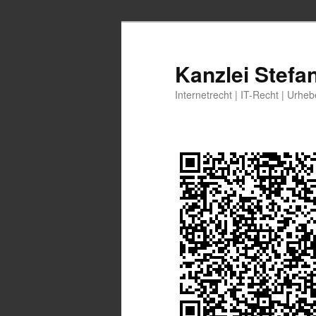
Zum
Zum
primären
sekundären
Inhalt
Inhalt
Kanzlei Stefa
springen
springen
Internetrecht | IT-Recht | Urhe