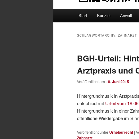
Hauptmenü
Start
Kanzlei
Anwalt
SCHLAGWORTARCHIV:
ZAHNARZT
BGH-Urteil: Hin
Arztpraxis und
Veröffentlicht am
18. Juni 2015
Hintergrundmusik in Arztpra
entschied mit
Urteil vom 18.06
Hintergrundmusik in einer Zahn
öffentliche Wiedergabe im Si
Veröffentlicht unter
Urheberrecht
|
V
Zahnarzt