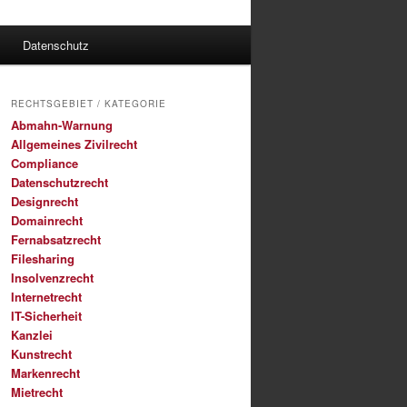
Datenschutz
RECHTSGEBIET / KATEGORIE
Abmahn-Warnung
Allgemeines Zivilrecht
Compliance
Datenschutzrecht
Designrecht
Domainrecht
Fernabsatzrecht
Filesharing
Insolvenzrecht
Internetrecht
IT-Sicherheit
Kanzlei
Kunstrecht
Markenrecht
Mietrecht