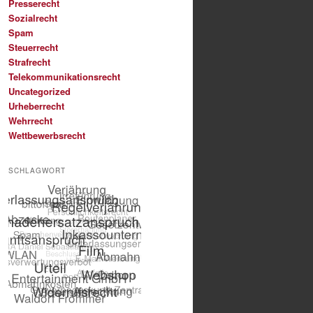
Presserecht
Sozialrecht
Spam
Steuerrecht
Strafrecht
Telekommunikationsrecht
Uncategorized
Urheberrecht
Wehrrecht
Wettbewerbsrecht
SCHLAGWORT