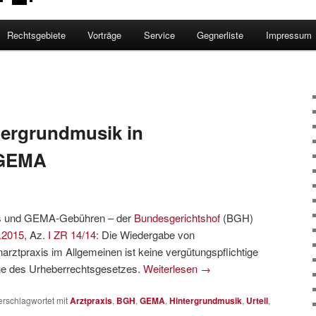
Rechtsgebiete
Vorträge
Service
Gegnerliste
Impressum
tergrundmusik in
 GEMA
xis und GEMA-Gebühren – der
Bundesgerichtshof
(BGH)
.2015
, Az.
I ZR 14/14
: Die Wiedergabe von
arztpraxis im Allgemeinen ist keine vergütungspflichtige
nne des Urheberrechtsgesetzes.
Weiterlesen
→
erschlagwortet mit
Arztpraxis
,
BGH
,
GEMA
,
Hintergrundmusik
,
Urteil
,