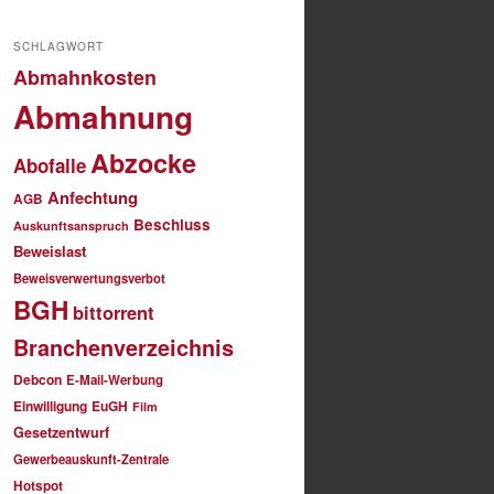
SCHLAGWORT
Abmahnkosten
Abmahnung
Abzocke
Abofalle
Anfechtung
AGB
Beschluss
Auskunftsanspruch
Beweislast
Beweisverwertungsverbot
BGH
bittorrent
Branchenverzeichnis
Debcon
E-Mail-Werbung
Einwilligung
EuGH
Film
Gesetzentwurf
Gewerbeauskunft-Zentrale
Hotspot