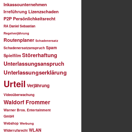
Inkassounternehmen
Lizenzschaden
Irreführung
P2P
Persönlichkeitsrecht
RA Daniel Sebastian
Regelverjährung
Routenplaner
Schadenersatz
Spam
Schadenersatzanspruch
Störerhaftung
Spielfilm
Unterlassungsanspruch
Unterlassungserklärung
Urteil
Verjährung
Videoüberwachung
Waldorf Frommer
Warner Bros. Entertainment
GmbH
Webshop
Werbung
WLAN
Widerrufsrecht