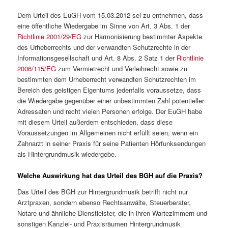
Dem Urteil des EuGH vom 15.03.2012 sei zu entnehmen, dass
eine öffentliche Wiedergabe im Sinne von Art. 3 Abs. 1 der
Richtlinie 2001/29/EG
zur Harmonisierung bestimmter Aspekte
des Urheberrechts und der verwandten Schutzrechte in der
Informationsgesellschaft und Art. 8 Abs. 2 Satz 1 der
Richtlinie
2006/115/EG
zum Vermietrecht und Verleihrecht sowie zu
bestimmten dem Urheberrecht verwandten Schutzrechten im
Bereich des geistigen Eigentums jedenfalls voraussetze, dass
die Wiedergabe gegenüber einer unbestimmten Zahl potentieller
Adressaten und recht vielen Personen erfolge. Der EuGH habe
mit diesem Urteil außerdem entschieden, dass diese
Voraussetzungen im Allgemeinen nicht erfüllt seien, wenn ein
Zahnarzt in seiner Praxis für seine Patienten Hörfunksendungen
als Hintergrundmusik wiedergebe.
Welche Auswirkung hat das Urteil des BGH auf die Praxis?
Das Urteil des BGH zur Hintergrundmusik betrifft nicht nur
Arztpraxen, sondern ebenso Rechtsanwälte, Steuerberater,
Notare und ähnliche Dienstleister, die in ihren Wartezimmern und
sonstigen Kanzlei- und Praxisräumen Hintergrundmusik