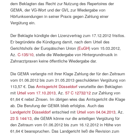
dem Beklagten das Recht zur Nutzung des Repertoires der
GEMA, der VG-Wort und der GVL zur Wiedergabe von
Hörfunksendungen in seiner Praxis gegen Zahlung einer
Vergütung ein.
Der Beklagte kündigte den Lizenzvertrag zum 17.12.2012 fristlos.
Er begründete die Kündigung damit, nach dem Urteil des
Gerichtshofs der Europäischen Union (
EuGH
) vom 15.03.2012,
Az.
C-135/10
, stelle die Wiedergabe von Hintergrundmusik in
Zahnarztpraxen keine öffentliche Wiedergabe dar.
Die GEMA verlangte mit ihrer Klage Zahlung der für den Zeitraum
vom 01.06.2012 bis zum 31.05.2013 geschuldeten Vergütung von
113,57 €. Das
Amtsgericht Düsseldorf
verurteilte den Beklagten
mit
Urteil vom 17.10.2013
, Az.
57 C 12732/12
zur Zahlung von
61,64 € nebst Zinsen. Im übrigen wies das Amtsgericht die Klage
ab. Die Berufung der GEMA blieb erfolglos. Auch das
Landgericht Düsseldorf
entschied mit
Urteil vom 04.04.2013
, Az.
23 S 144/13
, die GEMA könne nur die anteiligen Vergütung für
den Zeitraum vom 01.06.2012 bis zum 16.12.2012 in Höhe von
61,64 € beanspruchen. Das Landgericht ließ die Revision zum