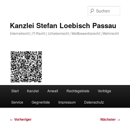
Zum
primären
Such
Inhalt
springen
Kanzlei Stefan Loebisch Passau
Internetrecht | IT-Recht | Urheberrecht | Wettbewerbsrecht | Wehrrecht
Hauptmenü
Start
Kanzlei
Anwalt
Rechtsgebiete
Vorträge
Service
Gegnerliste
Impressum
Datenschutz
Beitragsnavigation
←
Vorheriger
Nächster
→