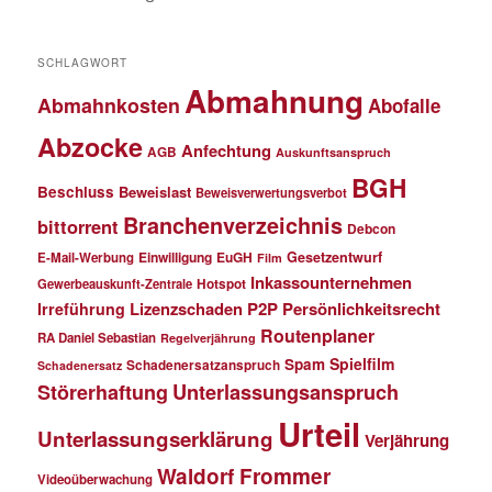
SCHLAGWORT
Abmahnung
Abmahnkosten
Abofalle
Abzocke
Anfechtung
AGB
Auskunftsanspruch
BGH
Beschluss
Beweislast
Beweisverwertungsverbot
Branchenverzeichnis
bittorrent
Debcon
Einwilligung
EuGH
Gesetzentwurf
E-Mail-Werbung
Film
Inkassounternehmen
Gewerbeauskunft-Zentrale
Hotspot
Lizenzschaden
P2P
Persönlichkeitsrecht
Irreführung
Routenplaner
RA Daniel Sebastian
Regelverjährung
Spielfilm
Spam
Schadenersatzanspruch
Schadenersatz
Störerhaftung
Unterlassungsanspruch
Urteil
Unterlassungserklärung
Verjährung
Waldorf Frommer
Videoüberwachung