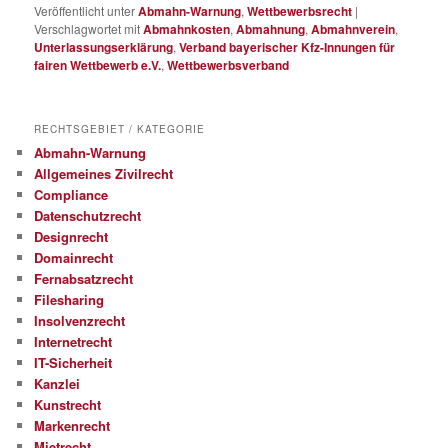
Veröffentlicht unter
Abmahn-Warnung
,
Wettbewerbsrecht
|
Verschlagwortet mit
Abmahnkosten
,
Abmahnung
,
Abmahnverein
,
Unterlassungserklärung
,
Verband bayerischer Kfz-Innungen für
fairen Wettbewerb e.V.
,
Wettbewerbsverband
RECHTSGEBIET / KATEGORIE
Abmahn-Warnung
Allgemeines Zivilrecht
Compliance
Datenschutzrecht
Designrecht
Domainrecht
Fernabsatzrecht
Filesharing
Insolvenzrecht
Internetrecht
IT-Sicherheit
Kanzlei
Kunstrecht
Markenrecht
Mietrecht