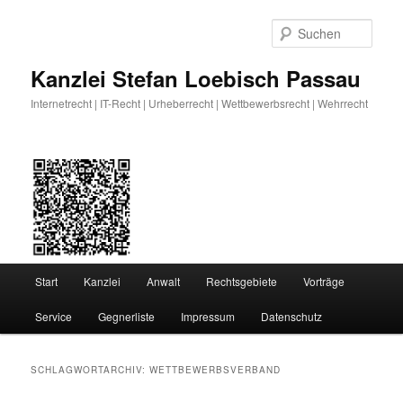
Zum
Zum
primären
sekundären
Such
Inhalt
Inhalt
springen
springen
Kanzlei Stefan Loebisch Passau
Internetrecht | IT-Recht | Urheberrecht | Wettbewerbsrecht | Wehrrecht
Hauptmenü
Start
Kanzlei
Anwalt
Rechtsgebiete
Vorträge
Service
Gegnerliste
Impressum
Datenschutz
SCHLAGWORTARCHIV:
WETTBEWERBSVERBAND