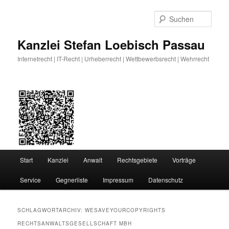
Zum
Zum
primären
sekundären
Such
Inhalt
Inhalt
springen
springen
Kanzlei Stefan Loebisch Passau
Internetrecht | IT-Recht | Urheberrecht | Wettbewerbsrecht | Wehrrecht
Hauptmenü
Start
Kanzlei
Anwalt
Rechtsgebiete
Vorträge
Service
Gegnerliste
Impressum
Datenschutz
SCHLAGWORTARCHIV:
WESAVEYOURCOPYRIGHTS
RECHTSANWALTSGESELLSCHAFT MBH