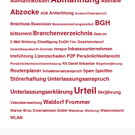
Abmahnkosten
Abofalle
Abzocke
Anfechtung
AGB
Auskunftsanspruch
BGH
Beschluss
Beweislast
Beweisverwertungsverbot
Branchenverzeichnis
bittorrent
Debcon
Gesetzentwurf
E-Mail-Werbung
Einwilligung
EuGH
Film
Inkassounternehmen
Hotspot
Gewerbeauskunft-Zentrale
P2P
Persönlichkeitsrecht
Irreführung
Lizenzschaden
RA Daniel Sebastian
Persönlichkeitsrechtsverletzung
Regelverjährung
Routenplaner
Spielfilm
Spam
Schadenersatzanspruch
Störerhaftung
Unterlassungsanspruch
Urteil
Unterlassungserklärung
Verjährung
Waldorf Frommer
Videoüberwachung
Warner Bros. Entertainment GmbH
Widerrufsrecht
Webshop
Werbung
WLAN