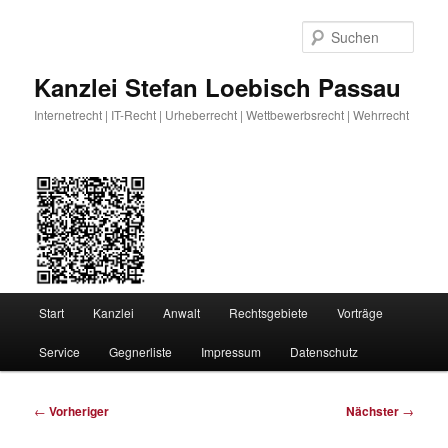
Zum
primären
Such
Inhalt
springen
Kanzlei Stefan Loebisch Passau
Internetrecht | IT-Recht | Urheberrecht | Wettbewerbsrecht | Wehrrecht
Hauptmenü
Start
Kanzlei
Anwalt
Rechtsgebiete
Vorträge
Service
Gegnerliste
Impressum
Datenschutz
Beitragsnavigation
←
Vorheriger
Nächster
→