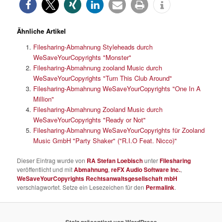
Ähnliche Artikel
Filesharing-Abmahnung Styleheads durch
WeSaveYourCopyrights "Monster"
Filesharing-Abmahnung zooland Music durch
WeSaveYourCopyrights "Turn This Club Around"
Filesharing-Abmahnung WeSaveYourCopyrights "One In A
Million"
Filesharing-Abmahnung Zooland Music durch
WeSaveYourCopyrights "Ready or Not"
Filesharing-Abmahnung WeSaveYourCopyrights für Zooland
Music GmbH "Party Shaker" ("R.I.O Feat. Nicco)"
Dieser Eintrag wurde von
RA Stefan Loebisch
unter
Filesharing
veröffentlicht und mit
Abmahnung
,
reFX Audio Software Inc.
,
WeSaveYourCopyrights Rechtsanwaltsgesellschaft mbH
verschlagwortet. Setze ein Lesezeichen für den
Permalink
.