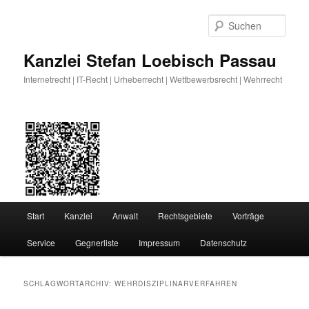
Zum
Zum
primären
sekundären
Such
Inhalt
Inhalt
springen
springen
Kanzlei Stefan Loebisch Passau
Internetrecht | IT-Recht | Urheberrecht | Wettbewerbsrecht | Wehrrecht
Hauptmenü
Start
Kanzlei
Anwalt
Rechtsgebiete
Vorträge
Service
Gegnerliste
Impressum
Datenschutz
SCHLAGWORTARCHIV:
WEHRDISZIPLINARVERFAHREN