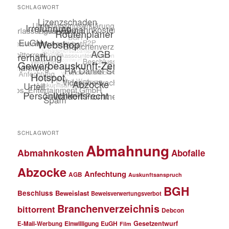
SCHLAGWORT
SCHLAGWORT
Abmahnung
Abmahnkosten
Abofalle
Abzocke
Anfechtung
AGB
Auskunftsanspruch
BGH
Beschluss
Beweislast
Beweisverwertungsverbot
Branchenverzeichnis
bittorrent
Debcon
Einwilligung
EuGH
Gesetzentwurf
E-Mail-Werbung
Film