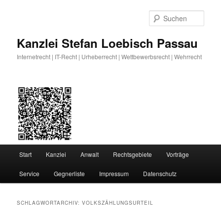
Zum
Zum
primären
sekundären
Such
Inhalt
Inhalt
springen
springen
Kanzlei Stefan Loebisch Passau
Internetrecht | IT-Recht | Urheberrecht | Wettbewerbsrecht | Wehrrecht
Hauptmenü
Start
Kanzlei
Anwalt
Rechtsgebiete
Vorträge
Service
Gegnerliste
Impressum
Datenschutz
SCHLAGWORTARCHIV:
VOLKSZÄHLUNGSURTEIL