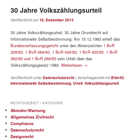
30 Jahre Volkszählungsurteil
Veröffentlicht am
16. Dezember 2013
30 Jahre Volkszählungsurteil, 30 Jahre Grundrecht auf
informationelle Selbstbestimmung: Am 15.12.1983 erließ das
Bundesverfassungsgericht
unter den Aktenzeichen
1 BvR
209/83, 1 BvR 484/83, 1 BvR 440/83, 1 BvR 420/83, 1 BvR
362/83 und 1 BvR 269/83
sein Urteil über das
Volkszählungsgesetz 1983.
Weiterlesen
→
Veröffentlicht unter
Datenschutzrecht
|
Verschlagwortet mit
BVerfG
,
Informationelle Selbstbestimmung
,
Urteil
,
Volkszählungsurteil
RECHTSGEBIET / KATEGORIE
Abmahn-Warnung
Allgemeines Zivilrecht
Compliance
Datenschutzrecht
Designrecht