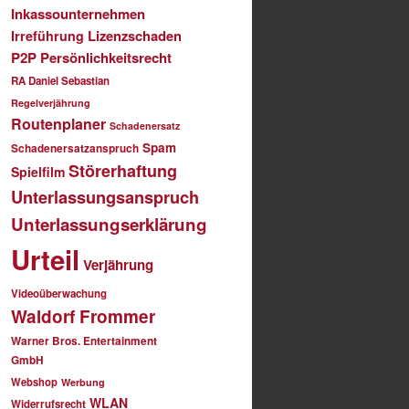
Inkassounternehmen
Lizenzschaden
Irreführung
P2P
Persönlichkeitsrecht
RA Daniel Sebastian
Regelverjährung
Routenplaner
Schadenersatz
Spam
Schadenersatzanspruch
Störerhaftung
Spielfilm
Unterlassungsanspruch
Unterlassungserklärung
Urteil
Verjährung
Videoüberwachung
Waldorf Frommer
Warner Bros. Entertainment
GmbH
Webshop
Werbung
WLAN
Widerrufsrecht