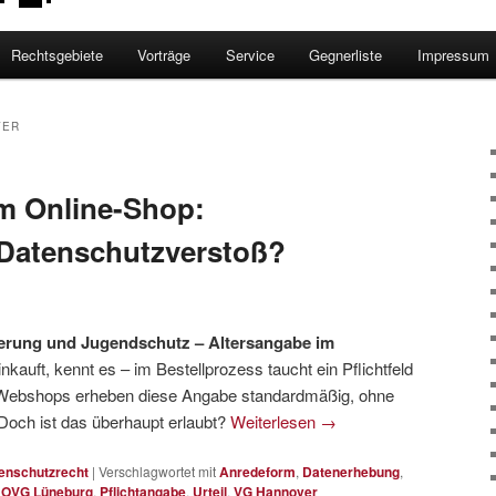
Rechtsgebiete
Vorträge
Service
Gegnerliste
Impressum
VER
m Online-Shop:
r Datenschutzverstoß?
erung und Jugendschutz – Altersangabe im
nkauft, kennt es – im Bestellprozess taucht ein Pflichtfeld
 Webshops erheben diese Angabe standardmäßig, ohne
och ist das überhaupt erlaubt?
Weiterlesen
→
enschutzrecht
|
Verschlagwortet mit
Anredeform
,
Datenerhebung
,
,
OVG Lüneburg
,
Pflichtangabe
,
Urteil
,
VG Hannover