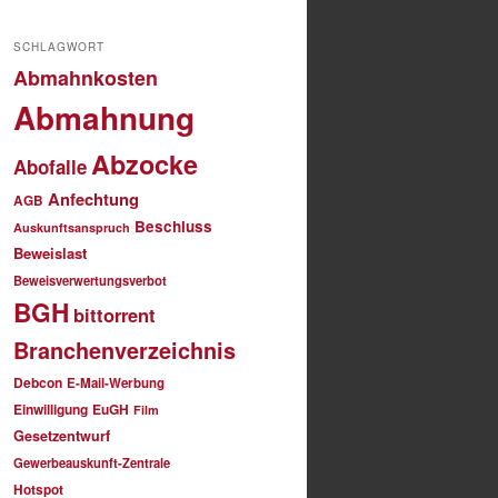
SCHLAGWORT
Abmahnkosten
Abmahnung
Abzocke
Abofalle
Anfechtung
AGB
Beschluss
Auskunftsanspruch
Beweislast
Beweisverwertungsverbot
BGH
bittorrent
Branchenverzeichnis
Debcon
E-Mail-Werbung
Einwilligung
EuGH
Film
Gesetzentwurf
Gewerbeauskunft-Zentrale
Hotspot