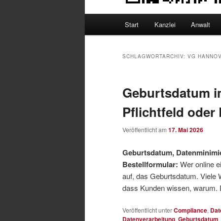
Hauptmenü
Start
Kanzlei
Anwalt
SCHLAGWORTARCHIV:
VG HANNO
Geburtsdatum i
Pflichtfeld ode
Veröffentlicht am
17. Mai 2026
Geburtsdatum, Datenminimi
Bestellformular:
Wer online ei
auf, das Geburtsdatum. Viele
dass Kunden wissen, warum. D
Veröffentlicht unter
Compliance
,
Dat
Datenverarbeitung
,
Geburtsdatum