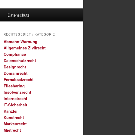
Datenschutz
RECHTSGEBIET / KATEGORIE
Abmahn-Warnung
Allgemeines Zivilrecht
Compliance
Datenschutzrecht
Designrecht
Domainrecht
Fernabsatzrecht
Filesharing
Insolvenzrecht
Internetrecht
IT-Sicherheit
Kanzlei
Kunstrecht
Markenrecht
Mietrecht