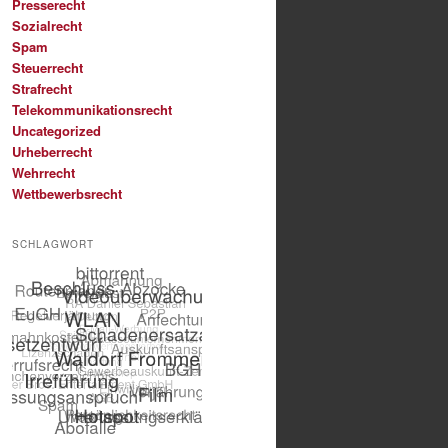
Presserecht
Sozialrecht
Spam
Steuerrecht
Strafrecht
Telekommunikationsrecht
Uncategorized
Urheberrecht
Wehrrecht
Wettbewerbsrecht
SCHLAGWORT