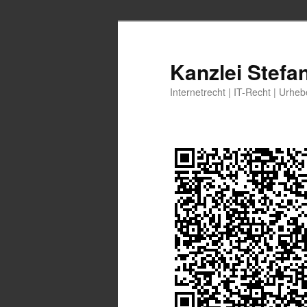
Zum
Zum
primären
sekundären
Inhalt
Inhalt
Kanzlei Stefa
springen
springen
Internetrecht | IT-Recht | Urhe