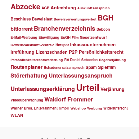
Abzocke
Anfechtung
AGB
Auskunftsanspruch
BGH
Beschluss
Beweislast
Beweisverwertungsverbot
Branchenverzeichnis
bittorrent
Debcon
Gesetzentwurf
E-Mail-Werbung
Einwilligung
EuGH
Film
Inkassounternehmen
Hotspot
Gewerbeauskunft-Zentrale
P2P
Persönlichkeitsrecht
Irreführung
Lizenzschaden
RA Daniel Sebastian
Persönlichkeitsrechtsverletzung
Regelverjährung
Routenplaner
Spielfilm
Spam
Schadenersatzanspruch
Störerhaftung
Unterlassungsanspruch
Urteil
Unterlassungserklärung
Verjährung
Waldorf Frommer
Videoüberwachung
Warner Bros. Entertainment GmbH
Widerrufsrecht
Webshop
Werbung
WLAN