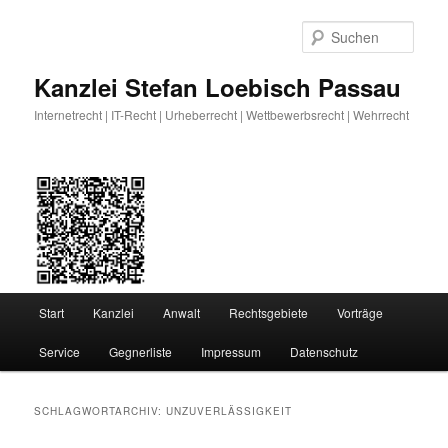
Zum
Zum
primären
sekundären
Such
Inhalt
Inhalt
springen
springen
Kanzlei Stefan Loebisch Passau
Internetrecht | IT-Recht | Urheberrecht | Wettbewerbsrecht | Wehrrecht
Hauptmenü
Start
Kanzlei
Anwalt
Rechtsgebiete
Vorträge
Service
Gegnerliste
Impressum
Datenschutz
SCHLAGWORTARCHIV:
UNZUVERLÄSSIGKEIT