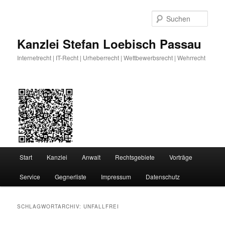
Zum
Zum
primären
sekundären
Such
Inhalt
Inhalt
springen
springen
Kanzlei Stefan Loebisch Passau
Internetrecht | IT-Recht | Urheberrecht | Wettbewerbsrecht | Wehrrecht
Hauptmenü
Start
Kanzlei
Anwalt
Rechtsgebiete
Vorträge
Service
Gegnerliste
Impressum
Datenschutz
SCHLAGWORTARCHIV:
UNFALLFREI