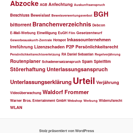
Abzocke
Anfechtung
AGB
Auskunftsanspruch
BGH
Beschluss
Beweislast
Beweisverwertungsverbot
Branchenverzeichnis
bittorrent
Debcon
Gesetzentwurf
E-Mail-Werbung
Einwilligung
EuGH
Film
Inkassounternehmen
Hotspot
Gewerbeauskunft-Zentrale
P2P
Persönlichkeitsrecht
Irreführung
Lizenzschaden
RA Daniel Sebastian
Persönlichkeitsrechtsverletzung
Regelverjährung
Routenplaner
Spielfilm
Spam
Schadenersatzanspruch
Störerhaftung
Unterlassungsanspruch
Urteil
Unterlassungserklärung
Verjährung
Waldorf Frommer
Videoüberwachung
Warner Bros. Entertainment GmbH
Widerrufsrecht
Webshop
Werbung
WLAN
Stolz präsentiert von WordPress