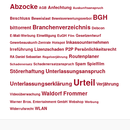
Abzocke
Anfechtung
AGB
Auskunftsanspruch
BGH
Beschluss
Beweislast
Beweisverwertungsverbot
Branchenverzeichnis
bittorrent
Debcon
Einwilligung
EuGH
Gesetzentwurf
E-Mail-Werbung
Film
Inkassounternehmen
Gewerbeauskunft-Zentrale
Hotspot
Lizenzschaden
P2P
Persönlichkeitsrecht
Irreführung
Routenplaner
RA Daniel Sebastian
Regelverjährung
Spielfilm
Spam
Schadenersatzanspruch
Schadenersatz
Störerhaftung
Unterlassungsanspruch
Urteil
Unterlassungserklärung
Verjährung
Waldorf Frommer
Videoüberwachung
Warner Bros. Entertainment GmbH
Webshop
Werbung
WLAN
Widerrufsrecht