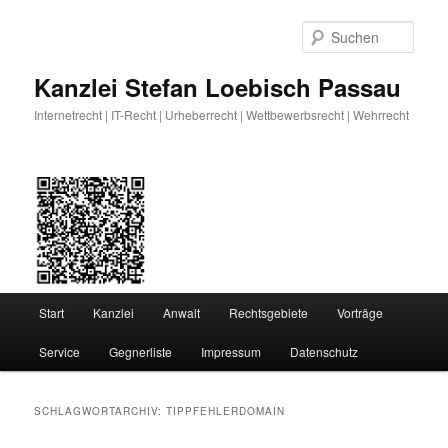
Zum
Zum
primären
sekundären
Such
Inhalt
Inhalt
springen
springen
Kanzlei Stefan Loebisch Passau
Internetrecht | IT-Recht | Urheberrecht | Wettbewerbsrecht | Wehrrecht
Hauptmenü
Start
Kanzlei
Anwalt
Rechtsgebiete
Vorträge
Service
Gegnerliste
Impressum
Datenschutz
SCHLAGWORTARCHIV:
TIPPFEHLERDOMAIN