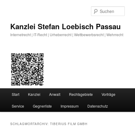
Zum
Zum
primären
sekundären
Such
Inhalt
Inhalt
springen
springen
Kanzlei Stefan Loebisch Passau
Internetrecht | IT-Recht | Urheberrecht | Wettbewerbsrecht | Wehrrecht
Hauptmenü
Start
Kanzlei
Anwalt
Rechtsgebiete
Vorträge
Service
Gegnerliste
Impressum
Datenschutz
SCHLAGWORTARCHIV:
TIBERIUS FILM GMBH