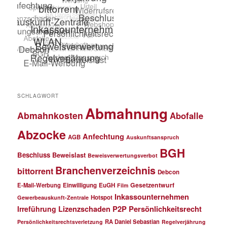
SCHLAGWORT
Abmahnung
Abmahnkosten
Abofalle
Abzocke
Anfechtung
AGB
Auskunftsanspruch
BGH
Beschluss
Beweislast
Beweisverwertungsverbot
Branchenverzeichnis
bittorrent
Debcon
Gesetzentwurf
E-Mail-Werbung
Einwilligung
EuGH
Film
Inkassounternehmen
Hotspot
Gewerbeauskunft-Zentrale
P2P
Persönlichkeitsrecht
Irreführung
Lizenzschaden
RA Daniel Sebastian
Persönlichkeitsrechtsverletzung
Regelverjährung