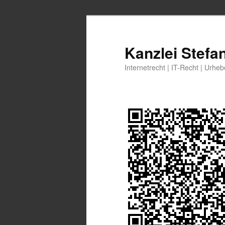
Zum
primären
Inhalt
Kanzlei Stefa
springen
Internetrecht | IT-Recht | Urhe