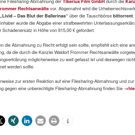
 eine Filesharing-Abmahnung der
Tiberius Film GmbH
durch die
Kanz
Frommer Rechtsanwälte
vor. Abgemahnt wird die Urheberrechtsverl
„Livid – Das Blut der Ballerinas“
über die Tauschbörse
bittorrent
inhaber wurde die Abgabe einer strafbewehrten Unterlassungserklär
r Schadenersatz in Höhe von 815,00 € gefordert.
n die Abmahnung zu Recht erfolgt sein sollte, empfiehlt sich eine anw
ng, da die durch die Kanzlei Waldorf Frommer Rechtsanwälte vorgele
ngserklärung möglicherweise zu weit gefasst ist und deswegen nicht
net werden sollte.
inweise zur ersten Reaktion auf eine Filesharing-Abmahnung und zur
ung gegen eine unberechtigte Filesharing-Abmahnung finden Sie
→hie