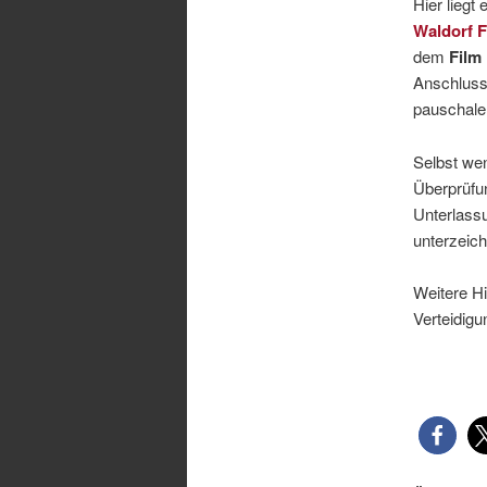
Hier liegt
Waldorf 
dem
Film 
Anschluss
pauschale
Selbst wen
Überprüfu
Unterlassu
unterzeich
Weitere H
Verteidig