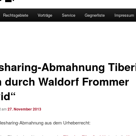
Rechtsgebiete
Vorträge
Service
Gegnerliste
Impressum
esharing-Abmahnung Tiber
m durch Waldorf Frommer
vid“
ht am
27. November 2013
Filesharing-Abmahnung aus dem Urheberrecht: