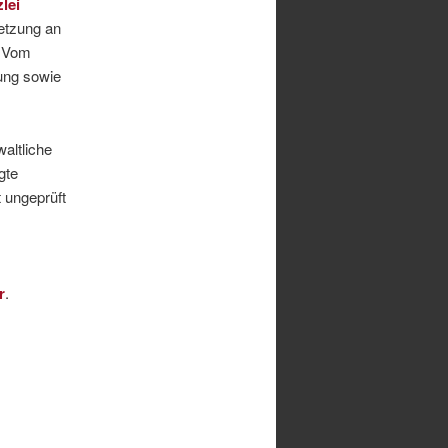
lei
etzung an
. Vom
ung sowie
altliche
gte
 ungeprüft
r
.