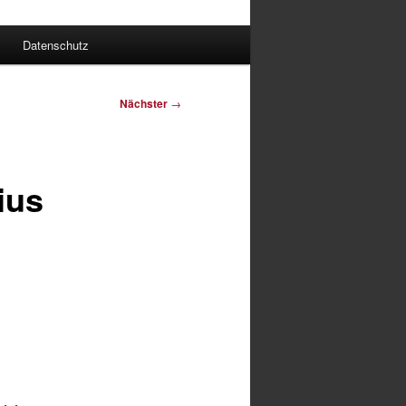
Datenschutz
Nächster
→
ius